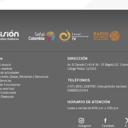
26
os
DIRECCIÓN
l usuario
Av. El Dorado Cr.45 # 26 - 33 Bogotá D.C. Colom
n nosotros
Código Postal: 111321
 de actividades
ciones, Quejas, Reclamos y Denuncias
TELÉFONOS
Servicios
 de Funcionarios
(+57) (601) 2200700. Línea gratuita nacional:
su solicitud
018000123414
 Condiciones
 Obsequios
HORARIO DE ATENCIÓN
Lunes a viernes de 8:00 a.m. a 5:00 p.m.
Instagram
Facebook
X