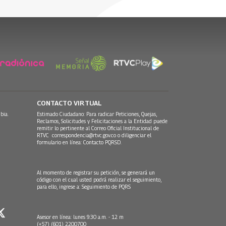
30 Julio, 2026
CONTACTO VIRTUAL
bia.
Estimado Ciudadano: Para radicar Peticiones, Quejas,
Reclamos, Solicitudes y Felicitaciones a la Entidad puede
remitir lo pertinente al Correo Oficial Institucional de
RTVC
correspondencia@rtvc.gov.co
o diligenciar el
formulario en línea:
Contacto PQRSD.
Al momento de registrar su petición, se generará un
código con el cual usted podrá realizar el seguimiento,
para ello, ingrese a:
Seguimiento de PQRS
Asesor en línea: lunes 9:30 a.m. - 12 m
(+57) (601) 2200700