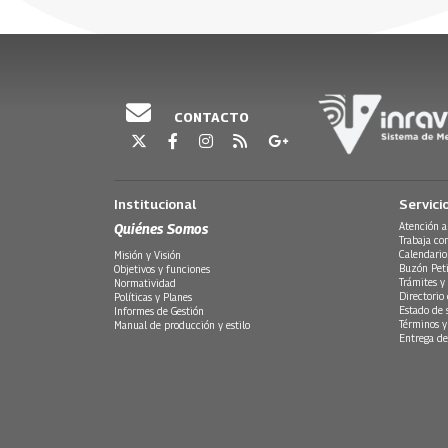
Emisión 08 de abril 2026
30 Julio, 2026
30 Julio, 20
CONTACTO
Institucional
Servici
Quiénes Somos
Atención a
Trabaja co
Calendario
Misión y Visión
Buzón Peti
Objetivos y funciones
Trámites y 
Normatividad
Directorio
Políticas y Planes
Estado de 
Informes de Gestión
Términos y
Manual de producción y estilo
Entrega de