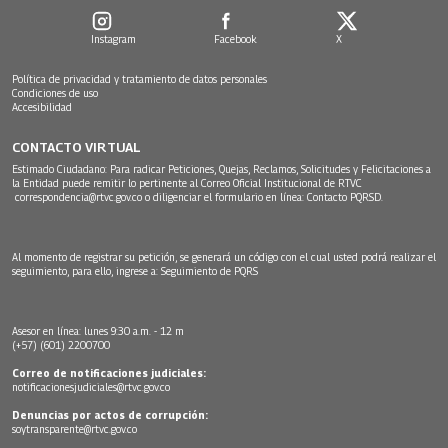
Instagram
Facebook
X
Política de privacidad y tratamiento de datos personales
Condiciones de uso
Accesibilidad
CONTACTO VIRTUAL
Estimado Ciudadano: Para radicar Peticiones, Quejas, Reclamos, Solicitudes y Felicitaciones a
la Entidad puede remitir lo pertinente al Correo Oficial Institucional de RTVC
correspondencia@rtvc.gov.co
o diligenciar el formulario en línea:
Contacto PQRSD.
Al momento de registrar su petición, se generará un código con el cual usted podrá realizar el
seguimiento, para ello, ingrese a:
Seguimiento de PQRS
Asesor en línea: lunes 9:30 a.m. - 12 m
(+57) (601) 2200700
Correo de notificaciones judiciales:
notificacionesjudiciales@rtvc.gov.co
Denuncias por actos de corrupción:
soytransparente@rtvc.gov.co