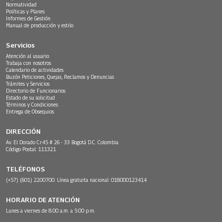
Normatividad
Políticas y Planes
Informes de Gestión
Manual de producción y estilo
Servicios
Atención al usuario
Trabaja con nosotros
Calendario de actividades
Buzón Peticiones, Quejas, Reclamos y Denuncias
Trámites y Servicios
Directorio de Funcionarios
Estado de su solicitud
Términos y Condiciones
Entrega de Obsequios
DIRECCIÓN
Av. El Dorado Cr.45 # 26 - 33 Bogotá D.C. Colombia.
Código Postal: 111321
TELÉFONOS
(+57) (601) 2200700. Línea gratuita nacional: 018000123414
HORARIO DE ATENCIÓN
Lunes a viernes de 8:00 a.m. a 5:00 p.m.