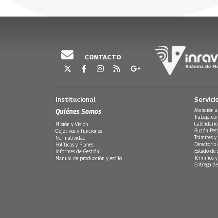
dimensiones de la verdad del conflicto, incluyend
30 Julio, 2026
30 Julio, 20
forma que no sólo se satisfaga el derecho a la v
contribuya a sentar las bases de la convivencia, la
Escúchelos de lunes a viernes a partir de las 5:30
Emisión 7 de mayo 2026
CONTACTO
Institucional
Servici
Quiénes Somos
Atención a
Trabaja co
Calendario
Misión y Visión
Buzón Peti
Objetivos y funciones
Trámites y 
Normatividad
Directorio
Políticas y Planes
Estado de 
Informes de Gestión
Términos y
Manual de producción y estilo
Entrega de