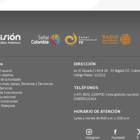
o la dimensión histórica, de tal
26
erdad, sino que también se
 reconciliación, y la no repetición.
 de la tarde.
os
DIRECCIÓN
l usuario
Av. El Dorado Cr.45 # 26 - 33 Bogotá D.C. Colom
n nosotros
Código Postal: 111321
 de actividades
ciones, Quejas, Reclamos y Denuncias
TELÉFONOS
Servicios
 de Funcionarios
(+57) (601) 2200700. Línea gratuita nacional:
su solicitud
018000123414
 Condiciones
 Obsequios
HORARIO DE ATENCIÓN
Lunes a viernes de 8:00 a.m. a 5:00 p.m.
Instagram
Facebook
X