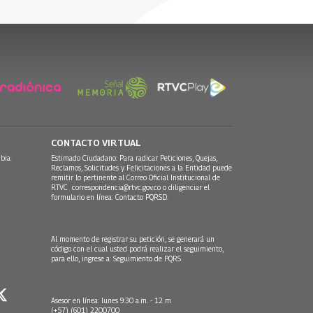
30 Julio, 2026
CONTACTO VIRTUAL
bia.
Estimado Ciudadano: Para radicar Peticiones, Quejas,
Reclamos, Solicitudes y Felicitaciones a la Entidad puede
remitir lo pertinente al Correo Oficial Institucional de
RTVC
correspondencia@rtvc.gov.co
o diligenciar el
formulario en línea:
Contacto PQRSD.
Al momento de registrar su petición, se generará un
código con el cual usted podrá realizar el seguimiento,
para ello, ingrese a:
Seguimiento de PQRS
Asesor en línea: lunes 9:30 a.m. - 12 m
(+57) (601) 2200700