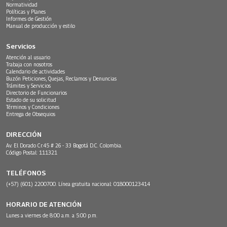
Normatividad
Políticas y Planes
Informes de Gestión
Manual de producción y estilo
Servicios
Atención al usuario
Trabaja con nosotros
Calendario de actividades
Buzón Peticiones, Quejas, Reclamos y Denuncias
Trámites y Servicios
Directorio de Funcionarios
Estado de su solicitud
Términos y Condiciones
Entrega de Obsequios
DIRECCIÓN
Av. El Dorado Cr.45 # 26 - 33 Bogotá D.C. Colombia.
Código Postal: 111321
TELÉFONOS
(+57) (601) 2200700. Línea gratuita nacional: 018000123414
HORARIO DE ATENCIÓN
Lunes a viernes de 8:00 a.m. a 5:00 p.m.