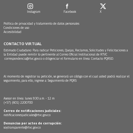
Instagram
Facebook
X
Política de privacidad y tratamiento de datos personales
Condiciones de uso
Accesibilidad
CONTACTO VIRTUAL
Estimado Ciudadano: Para radicar Peticiones, Quejas, Reclamos, Solicitudes y Felicitaciones a
la Entidad puede remitir lo pertinente al Correo Oficial Institucional de RTVC
correspondencia@rtvc.gov.co
o diligenciar el formulario en línea:
Contacto PQRSD.
Al momento de registrar su petición, se generará un código con el cual usted podrá realizar el
seguimiento, para ello, ingrese a:
Seguimiento de PQRS
Asesor en línea: lunes 9:30 a.m. - 12 m
(+57) (601) 2200700
Correo de notificaciones judiciales:
notificacionesjudiciales@rtvc.gov.co
Denuncias por actos de corrupción:
soytransparente@rtvc.gov.co