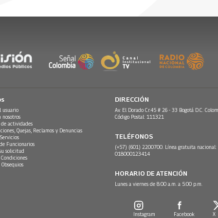
26
os
DIRECCIÓN
l usuario
Av. El Dorado Cr.45 # 26 - 33 Bogotá D.C. Colom
n nosotros
Código Postal: 111321
 de actividades
ciones, Quejas, Reclamos y Denuncias
TELÉFONOS
Servicios
 de Funcionarios
(+57) (601) 2200700. Línea gratuita nacional:
su solicitud
018000123414
 Condiciones
 Obsequios
HORARIO DE ATENCIÓN
Lunes a viernes de 8:00 a.m. a 5:00 p.m.
Instagram
Facebook
X