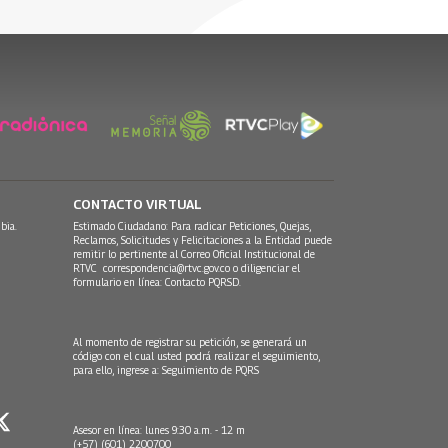
30 Julio, 2026
CONTACTO VIRTUAL
bia.
Estimado Ciudadano: Para radicar Peticiones, Quejas,
Reclamos, Solicitudes y Felicitaciones a la Entidad puede
remitir lo pertinente al Correo Oficial Institucional de
RTVC
correspondencia@rtvc.gov.co
o diligenciar el
formulario en línea:
Contacto PQRSD.
Al momento de registrar su petición, se generará un
código con el cual usted podrá realizar el seguimiento,
para ello, ingrese a:
Seguimiento de PQRS
Asesor en línea: lunes 9:30 a.m. - 12 m
(+57) (601) 2200700