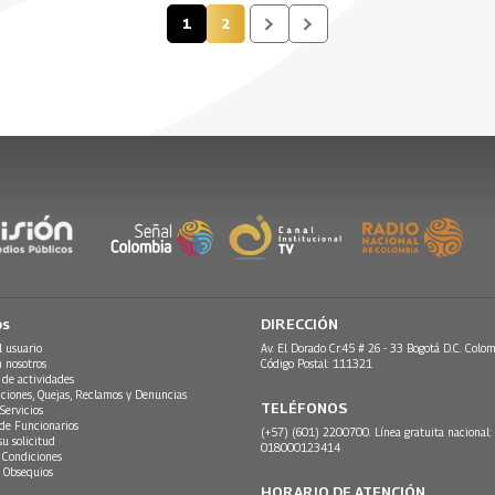
 Sur
Systema Solar
la música en primera
1
2
Página actual
Página
persona.
026
 2026
29 Abril, 2026
16 Febrero, 2026
os
DIRECCIÓN
l usuario
Av. El Dorado Cr.45 # 26 - 33 Bogotá D.C. Colom
n nosotros
Código Postal: 111321
 de actividades
ciones, Quejas, Reclamos y Denuncias
TELÉFONOS
Servicios
 de Funcionarios
(+57) (601) 2200700. Línea gratuita nacional:
su solicitud
018000123414
 Condiciones
 Obsequios
HORARIO DE ATENCIÓN