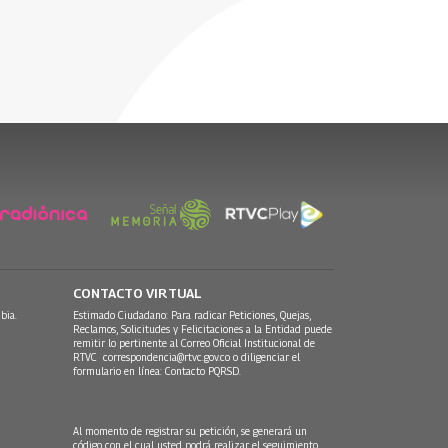
Rita Fernandez - Sombra
canción ‘Nochecita’
Perdida
29 Agosto, 2025
11 Abril, 2026
CONTACTO VIRTUAL
bia.
Estimado Ciudadano: Para radicar Peticiones, Quejas,
Reclamos, Solicitudes y Felicitaciones a la Entidad puede
remitir lo pertinente al Correo Oficial Institucional de
RTVC
correspondencia@rtvc.gov.co
o diligenciar el
formulario en línea:
Contacto PQRSD.
Al momento de registrar su petición, se generará un
código con el cual usted podrá realizar el seguimiento,