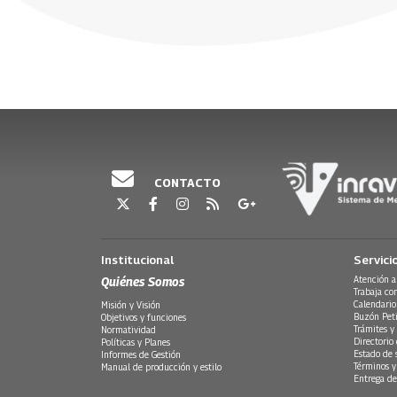
Tierra Querida - Lucho
Desvanecer
Victoria
picaflor
Bermúdez
13 Marzo, 2026
06 Junio, 2
27 Febrero,
25 Junio, 2026
CONTACTO
Institucional
Servici
Quiénes Somos
Atención a
Trabaja co
Calendario
Misión y Visión
Buzón Peti
Objetivos y funciones
Trámites y 
Normatividad
Directorio
Políticas y Planes
Estado de 
Informes de Gestión
Términos y
Manual de producción y estilo
Entrega de