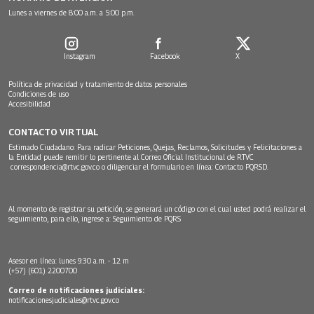
Lunes a viernes de 8:00 a.m. a 5:00 p.m.
Instagram
Facebook
X
Política de privacidad y tratamiento de datos personales
Condiciones de uso
Accesibilidad
CONTACTO VIRTUAL
Estimado Ciudadano: Para radicar Peticiones, Quejas, Reclamos, Solicitudes y Felicitaciones a
la Entidad puede remitir lo pertinente al Correo Oficial Institucional de RTVC
correspondencia@rtvc.gov.co
o diligenciar el formulario en línea:
Contacto PQRSD.
Al momento de registrar su petición, se generará un código con el cual usted podrá realizar el
seguimiento, para ello, ingrese a:
Seguimiento de PQRS
Asesor en línea: lunes 9:30 a.m. - 12 m
(+57) (601) 2200700
Correo de notificaciones judiciales:
notificacionesjudiciales@rtvc.gov.co