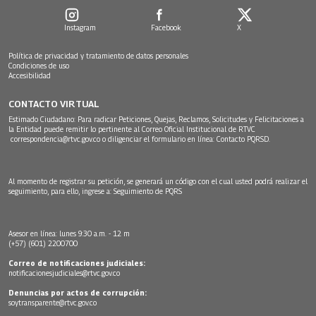
Instagram
Facebook
X
Política de privacidad y tratamiento de datos personales
Condiciones de uso
Accesibilidad
CONTACTO VIRTUAL
Estimado Ciudadano: Para radicar Peticiones, Quejas, Reclamos, Solicitudes y Felicitaciones a
la Entidad puede remitir lo pertinente al Correo Oficial Institucional de RTVC
correspondencia@rtvc.gov.co
o diligenciar el formulario en línea:
Contacto PQRSD.
Al momento de registrar su petición, se generará un código con el cual usted podrá realizar el
seguimiento, para ello, ingrese a:
Seguimiento de PQRS
Asesor en línea: lunes 9:30 a.m. - 12 m
(+57) (601) 2200700
Correo de notificaciones judiciales:
notificacionesjudiciales@rtvc.gov.co
Denuncias por actos de corrupción:
soytransparente@rtvc.gov.co