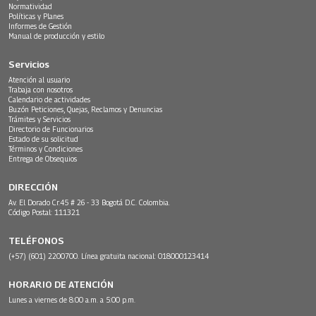
Normatividad
Políticas y Planes
Informes de Gestión
Manual de producción y estilo
Servicios
Atención al usuario
Trabaja con nosotros
Calendario de actividades
Buzón Peticiones, Quejas, Reclamos y Denuncias
Trámites y Servicios
Directorio de Funcionarios
Estado de su solicitud
Términos y Condiciones
Entrega de Obsequios
DIRECCIÓN
Av. El Dorado Cr.45 # 26 - 33 Bogotá D.C. Colombia.
Código Postal: 111321
TELÉFONOS
(+57) (601) 2200700. Línea gratuita nacional: 018000123414
HORARIO DE ATENCIÓN
Lunes a viernes de 8:00 a.m. a 5:00 p.m.