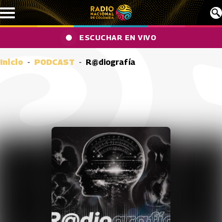
Pasar al contenido principal
ESCUCHAR EN VIVO
Inicio
PODCAST
R@diografía