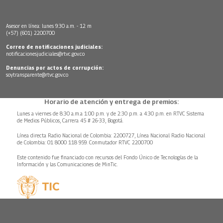
Asesor en línea: lunes 9:30 a.m. - 12 m
(+57) (601) 2200700
Correo de notificaciones judiciales:
notificacionesjudiciales@rtvc.gov.co
Denuncias por actos de corrupción:
soytransparente@rtvc.gov.co
Horario de atención y entrega de premios:
Lunes a viernes de 8:30 a.m.a 1:00 p.m. y de 2:30 p.m. a 4:30 p.m. en RTVC Sistema
de Medios Públicos, Carrera 45 # 26-33, Bogotá.
Línea directa Radio Nacional de Colombia: 2200727, Línea Nacional Radio Nacional
de Colombia: 01 8000 118 959. Conmutador RTVC 2200700
Este contenido fue financiado con recursos del Fondo Único de Tecnologías de la
Información y las Comunicaciones de MinTic.