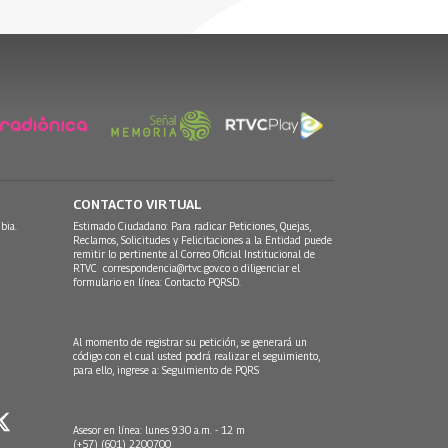
CONTACTO VIRTUAL
bia.
Estimado Ciudadano: Para radicar Peticiones, Quejas,
Reclamos, Solicitudes y Felicitaciones a la Entidad puede
remitir lo pertinente al Correo Oficial Institucional de
RTVC
correspondencia@rtvc.gov.co
o diligenciar el
formulario en línea:
Contacto PQRSD.
Al momento de registrar su petición, se generará un
código con el cual usted podrá realizar el seguimiento,
para ello, ingrese a:
Seguimiento de PQRS
Asesor en línea: lunes 9:30 a.m. - 12 m
(+57) (601) 2200700