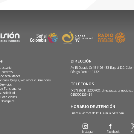
026
28 Mayo, 2026
os
DIRECCIÓN
l usuario
Av. El Dorado Cr.45 # 26 - 33 Bogotá D.C. Colom
n nosotros
Código Postal: 111321
 de actividades
ciones, Quejas, Reclamos y Denuncias
TELÉFONOS
Servicios
 de Funcionarios
(+57) (601) 2200700. Línea gratuita nacional:
su solicitud
018000123414
 Condiciones
 Obsequios
HORARIO DE ATENCIÓN
Lunes a viernes de 8:00 a.m. a 5:00 p.m.
Instagram
Facebook
X