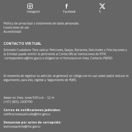
Instagram
Facebook
X
Política de privacidad y tratamiento de datos personales
Condiciones de uso
Accesibilidad
CONTACTO VIRTUAL
Estimado Ciudadano: Para radicar Peticiones, Quejas, Reclamos, Solicitudes y Felicitaciones a
la Entidad puede remitir lo pertinente al Correo Oficial Institucional de RTVC
correspondencia@rtvc.gov.co
o diligenciar el formulario en línea:
Contacto PQRSD.
Al momento de registrar su petición, se generará un código con el cual usted podrá realizar el
seguimiento, para ello, ingrese a:
Seguimiento de PQRS
Asesor en línea: lunes 9:30 a.m. - 12 m
(+57) (601) 2200700
Correo de notificaciones judiciales:
notificacionesjudiciales@rtvc.gov.co
Denuncias por actos de corrupción:
soytransparente@rtvc.gov.co