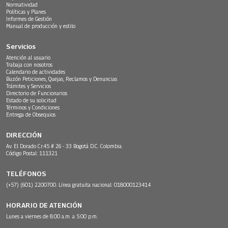
Normatividad
Políticas y Planes
Informes de Gestión
Manual de producción y estilo
Servicios
Atención al usuario
Trabaja con nosotros
Calendario de actividades
Buzón Peticiones, Quejas, Reclamos y Denuncias
Trámites y Servicios
Directorio de Funcionarios
Estado de su solicitud
Términos y Condiciones
Entrega de Obsequios
DIRECCIÓN
Av. El Dorado Cr.45 # 26 - 33 Bogotá D.C. Colombia.
Código Postal: 111321
TELÉFONOS
(+57) (601) 2200700. Línea gratuita nacional: 018000123414
HORARIO DE ATENCIÓN
Lunes a viernes de 8:00 a.m. a 5:00 p.m.