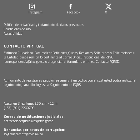
Instagram
Facebook
X
Política de privacidad y tratamiento de datos personales
Condiciones de uso
Accesibilidad
CONTACTO VIRTUAL
Estimado Ciudadano: Para radicar Peticiones, Quejas, Reclamos, Solicitudes y Felicitaciones a
la Entidad puede remitir lo pertinente al Correo Oficial Institucional de RTVC
correspondencia@rtvc.gov.co
o diligenciar el formulario en línea:
Contacto PQRSD.
Al momento de registrar su petición, se generará un código con el cual usted podrá realizar el
seguimiento, para ello, ingrese a:
Seguimiento de PQRS
Asesor en línea: lunes 9:30 a.m. - 12 m
(+57) (601) 2200700
Correo de notificaciones judiciales:
notificacionesjudiciales@rtvc.gov.co
Denuncias por actos de corrupción:
soytransparente@rtvc.gov.co