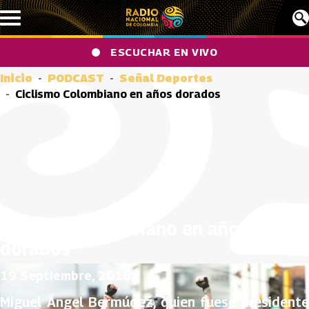
Pasar al contenido principal
ESCUCHAR EN VIVO
Inicio
PODCAST
Señal Deportes
Ciclismo Colombiano en años dorados
Ciclismo Colombiano en años
dorados
19 Septiembre, 2018
Miguel Ángel Bermúdez, quien fuese presidente