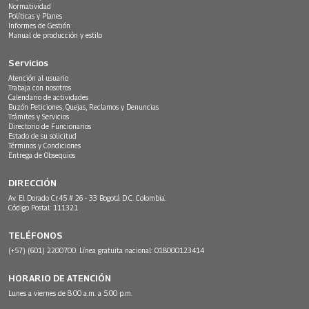
Normatividad
Políticas y Planes
Informes de Gestión
Manual de producción y estilo
Servicios
Atención al usuario
Trabaja con nosotros
Calendario de actividades
Buzón Peticiones, Quejas, Reclamos y Denuncias
Trámites y Servicios
Directorio de Funcionarios
Estado de su solicitud
Términos y Condiciones
Entrega de Obsequios
DIRECCIÓN
Av. El Dorado Cr.45 # 26 - 33 Bogotá D.C. Colombia.
Código Postal: 111321
TELÉFONOS
(+57) (601) 2200700. Línea gratuita nacional: 018000123414
HORARIO DE ATENCIÓN
Lunes a viernes de 8:00 a.m. a 5:00 p.m.