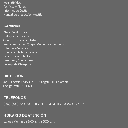
Normatividad
Políticas y Planes
Informes de Gestión
Manual de producción y estilo
Servicios
Atención al usuario
Trabaja con nosotros
Calendario de actividades
Buzón Peticiones, Quejas, Reclamos y Denuncias
Trámites y Servicios
Directorio de Funcionarios
Estado de su solicitud
Términos y Condiciones
Entrega de Obsequios
DIRECCIÓN
Av. El Dorado Cr.45 # 26 - 33 Bogotá D.C. Colombia.
Código Postal: 111321
TELÉFONOS
(+57) (601) 2200700. Línea gratuita nacional: 018000123414
HORARIO DE ATENCIÓN
Lunes a viernes de 8:00 a.m. a 5:00 p.m.