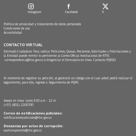
Instagram
Facebook
X
Política de privacidad y tratamiento de datos personales
Condiciones de uso
Accesibilidad
CONTACTO VIRTUAL
Estimado Ciudadano: Para radicar Peticiones, Quejas, Reclamos, Solicitudes y Felicitaciones a
la Entidad puede remitir lo pertinente al Correo Oficial Institucional de RTVC
correspondencia@rtvc.gov.co
o diligenciar el formulario en línea:
Contacto PQRSD.
Al momento de registrar su petición, se generará un código con el cual usted podrá realizar el
seguimiento, para ello, ingrese a:
Seguimiento de PQRS
Asesor en línea: lunes 9:30 a.m. - 12 m
(+57) (601) 2200700
Correo de notificaciones judiciales:
notificacionesjudiciales@rtvc.gov.co
Denuncias por actos de corrupción:
soytransparente@rtvc.gov.co