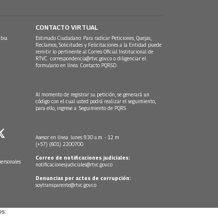
CONTACTO VIRTUAL
bia.
Estimado Ciudadano: Para radicar Peticiones, Quejas,
Reclamos, Solicitudes y Felicitaciones a la Entidad puede
remitir lo pertinente al Correo Oficial Institucional de
RTVC
correspondencia@rtvc.gov.co
o diligenciar el
formulario en línea:
Contacto PQRSD.
Al momento de registrar su petición, se generará un
código con el cual usted podrá realizar el seguimiento,
para ello, ingrese a:
Seguimiento de PQRS
Asesor en línea: lunes 9:30 a.m. - 12 m
(+57) (601) 2200700
Correo de notificaciones judiciales:
personales
notificacionesjudiciales@rtvc.gov.co
Denuncias por actos de corrupción:
soytransparente@rtvc.gov.co
s: