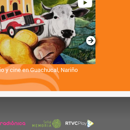
o y cine en Guachucal, Nariño
Así es Daup