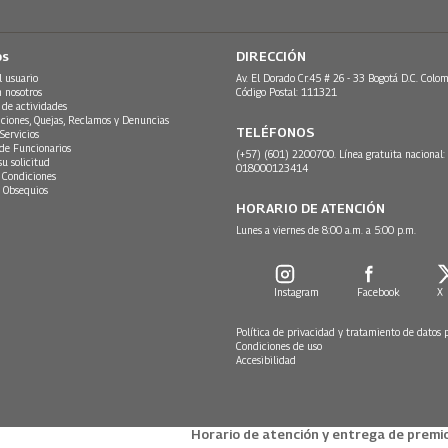
os
DIRECCIÓN
l usuario
Av. El Dorado Cr.45 # 26 - 33 Bogotá D.C. Colom
n nosotros
Código Postal: 111321
 de actividades
ciones, Quejas, Reclamos y Denuncias
TELÉFONOS
Servicios
 de Funcionarios
(+57) (601) 2200700. Línea gratuita nacional:
su solicitud
018000123414
 Condiciones
 Obsequios
HORARIO DE ATENCIÓN
Lunes a viernes de 8:00 a.m. a 5:00 p.m.
Instagram
Facebook
X
Política de privacidad y tratamiento de datos 
Condiciones de uso
Accesibilidad
Horario de atención y entrega de premio