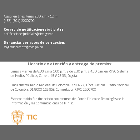
Asesor en línea: lunes 9:30 a.m. - 12 m
(+57) (601) 2200700
Correo de notificaciones judiciales:
notificacionesjudiciales@rtvc.gov.co
Denuncias por actos de corrupción:
soytransparente@rtvc.gov.co
Horario de atención y entrega de premios:
Lunes a viernes de 8:30 a.m.a 1:00 p.m. y de 2:30 p.m. a 4:30 p.m. en RTVC Sistema
de Medios Públicos, Carrera 45 # 26-33, Bogotá.
Línea directa Radio Nacional de Colombia: 2200727, Línea Nacional Radio Nacional
de Colombia: 01 8000 118 959. Conmutador RTVC 2200700
Este contenido fue financiado con recursos del Fondo Único de Tecnologías de la
Información y las Comunicaciones de MinTic.