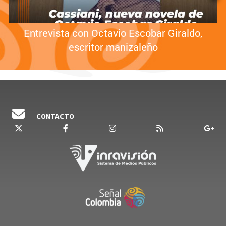
Entrevista con Octavio Escobar Giraldo,
escritor manizaleño
CONTACTO