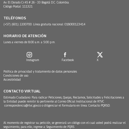
Av. El Dorado Cr.45 # 26 - 33 Bogotá D.C. Colombia.
Código Postal: 111321
TELÉFONOS
(+57) (601) 2200700. Línea gratuita nacional: 018000123414
HORARIO DE ATENCIÓN
Lunes a viernes de 8:00 a.m. a 5:00 p.m.
Instagram
Facebook
X
Política de privacidad y tratamiento de datos personales
Condiciones de uso
Accesibilidad
CONTACTO VIRTUAL
Estimado Ciudadano: Para radicar Peticiones, Quejas, Reclamos, Solicitudes y Felicitaciones a
la Entidad puede remitir lo pertinente al Correo Oficial Institucional de RTVC
correspondencia@rtvc.gov.co
o diligenciar el formulario en línea:
Contacto PQRSD.
Al momento de registrar su petición, se generará un código con el cual usted podrá realizar el
seguimiento, para ello, ingrese a:
Seguimiento de PQRS