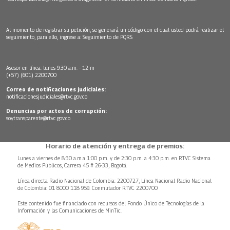
Al momento de registrar su petición, se generará un código con el cual usted podrá realizar el
seguimiento, para ello, ingrese a:
Seguimiento de PQRS
Asesor en línea: lunes 9:30 a.m. - 12 m
(+57) (601) 2200700
Correo de notificaciones judiciales:
notificacionesjudiciales@rtvc.gov.co
Denuncias por actos de corrupción:
soytransparente@rtvc.gov.co
Horario de atención y entrega de premios:
Lunes a viernes de 8:30 a.m.a 1:00 p.m. y de 2:30 p.m. a 4:30 p.m. en RTVC Sistema
de Medios Públicos, Carrera 45 # 26-33, Bogotá.
Línea directa Radio Nacional de Colombia: 2200727, Línea Nacional Radio Nacional
de Colombia: 01 8000 118 959. Conmutador RTVC 2200700
Este contenido fue financiado con recursos del Fondo Único de Tecnologías de la
Información y las Comunicaciones de MinTic.