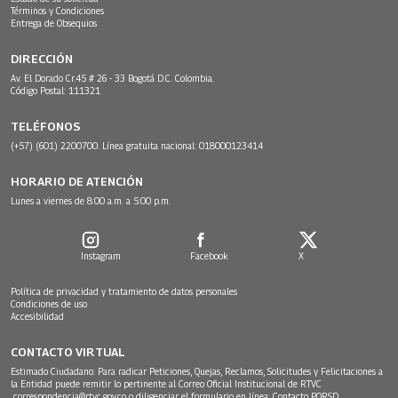
Términos y Condiciones
Entrega de Obsequios
DIRECCIÓN
Av. El Dorado Cr.45 # 26 - 33 Bogotá D.C. Colombia.
Código Postal: 111321
TELÉFONOS
(+57) (601) 2200700. Línea gratuita nacional: 018000123414
HORARIO DE ATENCIÓN
Lunes a viernes de 8:00 a.m. a 5:00 p.m.
Instagram
Facebook
X
Política de privacidad y tratamiento de datos personales
Condiciones de uso
Accesibilidad
CONTACTO VIRTUAL
Estimado Ciudadano: Para radicar Peticiones, Quejas, Reclamos, Solicitudes y Felicitaciones a
la Entidad puede remitir lo pertinente al Correo Oficial Institucional de RTVC
correspondencia@rtvc.gov.co
o diligenciar el formulario en línea:
Contacto PQRSD.