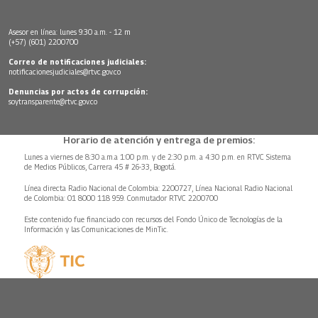
Asesor en línea: lunes 9:30 a.m. - 12 m
(+57) (601) 2200700
Correo de notificaciones judiciales:
notificacionesjudiciales@rtvc.gov.co
Denuncias por actos de corrupción:
soytransparente@rtvc.gov.co
Horario de atención y entrega de premios:
Lunes a viernes de 8:30 a.m.a 1:00 p.m. y de 2:30 p.m. a 4:30 p.m. en RTVC Sistema
de Medios Públicos, Carrera 45 # 26-33, Bogotá.
Línea directa Radio Nacional de Colombia: 2200727, Línea Nacional Radio Nacional
de Colombia: 01 8000 118 959. Conmutador RTVC 2200700
Este contenido fue financiado con recursos del Fondo Único de Tecnologías de la
Información y las Comunicaciones de MinTic.