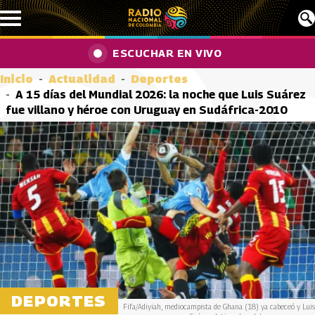
Pasar al contenido principal
ESCUCHAR EN VIVO
Inicio
Actualidad
Deportes
A 15 días del Mundial 2026: la noche que Luis Suárez
fue villano y héroe con Uruguay en Sudáfrica-2010
DEPORTES
Fifa/Adiyiah, mediocampista de Ghana (18) ya cabeceó y Luis