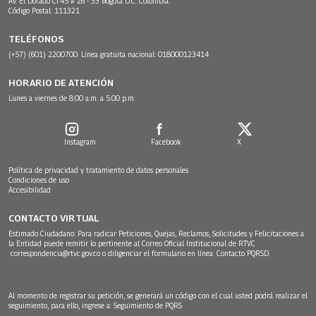
Av. El Dorado Cr.45 # 26 - 33 Bogotá D.C. Colombia.
Código Postal: 111321
TELÉFONOS
(+57) (601) 2200700. Línea gratuita nacional: 018000123414
HORARIO DE ATENCIÓN
Lunes a viernes de 8:00 a.m. a 5:00 p.m.
Instagram
Facebook
X
Política de privacidad y tratamiento de datos personales
Condiciones de uso
Accesibilidad
CONTACTO VIRTUAL
Estimado Ciudadano: Para radicar Peticiones, Quejas, Reclamos, Solicitudes y Felicitaciones a
la Entidad puede remitir lo pertinente al Correo Oficial Institucional de RTVC
correspondencia@rtvc.gov.co
o diligenciar el formulario en línea:
Contacto PQRSD.
Al momento de registrar su petición, se generará un código con el cual usted podrá realizar el
seguimiento, para ello, ingrese a:
Seguimiento de PQRS