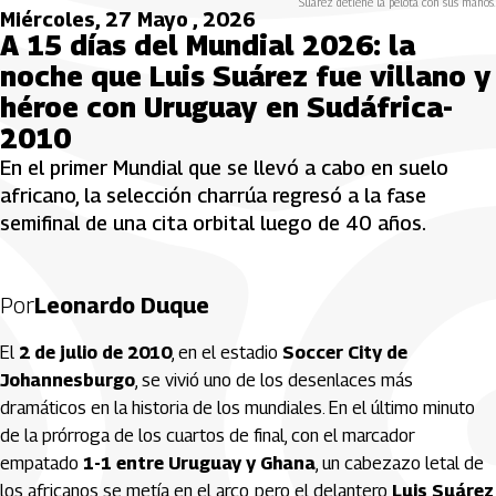
Suárez detiene la pelota con sus manos.
Miércoles, 27 Mayo , 2026
A 15 días del Mundial 2026: la
noche que Luis Suárez fue villano y
héroe con Uruguay en Sudáfrica-
2010
En el primer Mundial que se llevó a cabo en suelo
africano, la selección charrúa regresó a la fase
semifinal de una cita orbital luego de 40 años.
Por
Leonardo Duque
El
2 de julio de 2010
, en el estadio
Soccer City de
Johannesburgo
, se vivió uno de los desenlaces más
dramáticos en la historia de los mundiales. En el último minuto
de la prórroga de los cuartos de final, con el marcador
empatado
1-1 entre Uruguay y Ghana
, un cabezazo letal de
los africanos se metía en el arco, pero el delantero
Luis Suárez