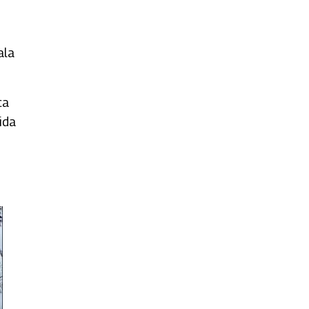
ala
ca
ida