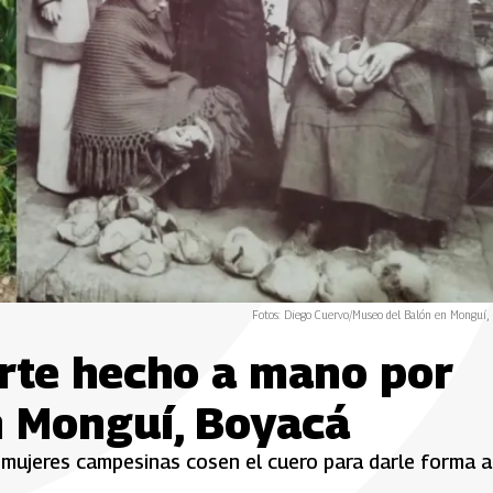
Fotos: Diego Cuervo/Museo del Balón en Monguí,
arte hecho a mano por
 Monguí, Boyacá
, mujeres campesinas cosen el cuero para darle forma a