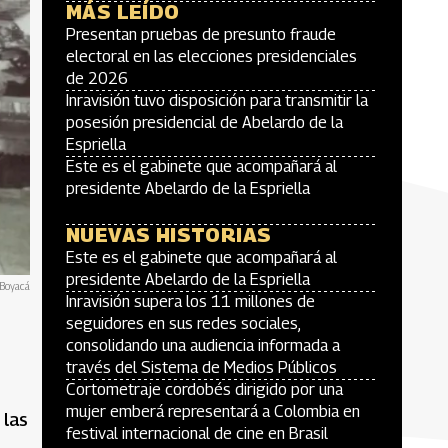
MÁS LEÍDO
Presentan pruebas de presunto fraude
electoral en las elecciones presidenciales
de 2026
Inravisión tuvo disposición para transmitir la
posesión presidencial de Abelardo de la
Espriella
Este es el gabinete que acompañará al
presidente Abelardo de la Espriella
NUEVAS HISTORIAS
Este es el gabinete que acompañará al
presidente Abelardo de la Espriella
 Boyacá
Inravisión supera los 11 millones de
seguidores en sus redes sociales,
consolidando una audiencia informada a
través del Sistema de Medios Públicos
Cortometraje cordobés dirigido por una
mujer emberá representará a Colombia en
 las
festival internacional de cine en Brasil