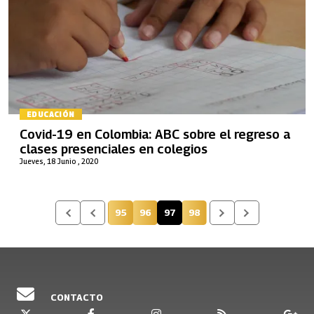
EDUCACIÓN
Covid-19 en Colombia: ABC sobre el regreso a
clases presenciales en colegios
Jueves, 18 Junio , 2020
95
96
97
98
Página
Página
Página actual
Página
CONTACTO