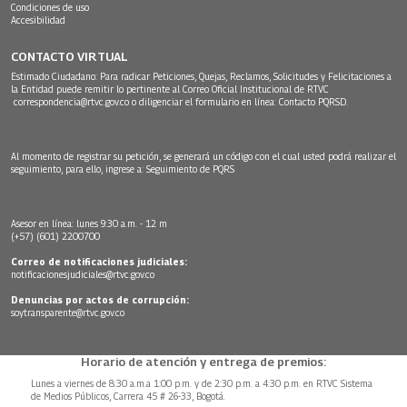
Condiciones de uso
Accesibilidad
CONTACTO VIRTUAL
Estimado Ciudadano: Para radicar Peticiones, Quejas, Reclamos, Solicitudes y Felicitaciones a
la Entidad puede remitir lo pertinente al Correo Oficial Institucional de RTVC
correspondencia@rtvc.gov.co
o diligenciar el formulario en línea:
Contacto PQRSD.
Al momento de registrar su petición, se generará un código con el cual usted podrá realizar el
seguimiento, para ello, ingrese a:
Seguimiento de PQRS
Asesor en línea: lunes 9:30 a.m. - 12 m
(+57) (601) 2200700
Correo de notificaciones judiciales:
notificacionesjudiciales@rtvc.gov.co
Denuncias por actos de corrupción:
soytransparente@rtvc.gov.co
Horario de atención y entrega de premios:
Lunes a viernes de 8:30 a.m.a 1:00 p.m. y de 2:30 p.m. a 4:30 p.m. en RTVC Sistema
de Medios Públicos, Carrera 45 # 26-33, Bogotá.