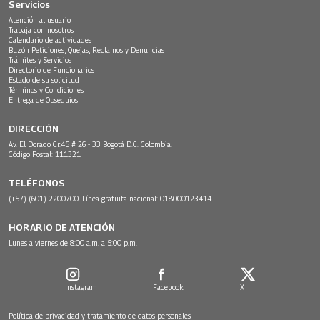
Servicios
Atención al usuario
Trabaja con nosotros
Calendario de actividades
Buzón Peticiones, Quejas, Reclamos y Denuncias
Trámites y Servicios
Directorio de Funcionarios
Estado de su solicitud
Términos y Condiciones
Entrega de Obsequios
DIRECCIÓN
Av. El Dorado Cr.45 # 26 - 33 Bogotá D.C. Colombia.
Código Postal: 111321
TELÉFONOS
(+57) (601) 2200700. Línea gratuita nacional: 018000123414
HORARIO DE ATENCIÓN
Lunes a viernes de 8:00 a.m. a 5:00 p.m.
Instagram
Facebook
X
Política de privacidad y tratamiento de datos personales