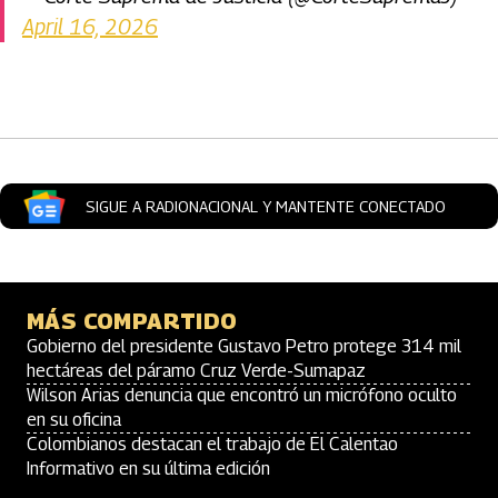
April 16, 2026
Artículos Player
SIGUE A RADIONACIONAL Y MANTENTE CONECTADO
MÁS COMPARTIDO
Gobierno del presidente Gustavo Petro protege 314 mil
hectáreas del páramo Cruz Verde-Sumapaz
Wilson Arias denuncia que encontró un micrófono oculto
en su oficina
Colombianos destacan el trabajo de El Calentao
Informativo en su última edición