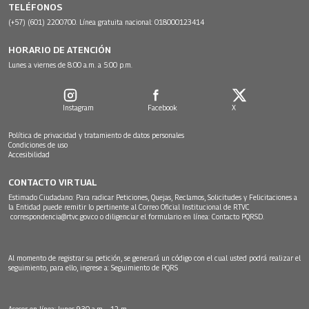
TELÉFONOS
(+57) (601) 2200700. Línea gratuita nacional: 018000123414
HORARIO DE ATENCIÓN
Lunes a viernes de 8:00 a.m. a 5:00 p.m.
Instagram
Facebook
X
Política de privacidad y tratamiento de datos personales
Condiciones de uso
Accesibilidad
CONTACTO VIRTUAL
Estimado Ciudadano: Para radicar Peticiones, Quejas, Reclamos, Solicitudes y Felicitaciones a
la Entidad puede remitir lo pertinente al Correo Oficial Institucional de RTVC
correspondencia@rtvc.gov.co
o diligenciar el formulario en línea:
Contacto PQRSD.
Al momento de registrar su petición, se generará un código con el cual usted podrá realizar el
seguimiento, para ello, ingrese a:
Seguimiento de PQRS
Asesor en línea: lunes 9:30 a.m. - 12 m