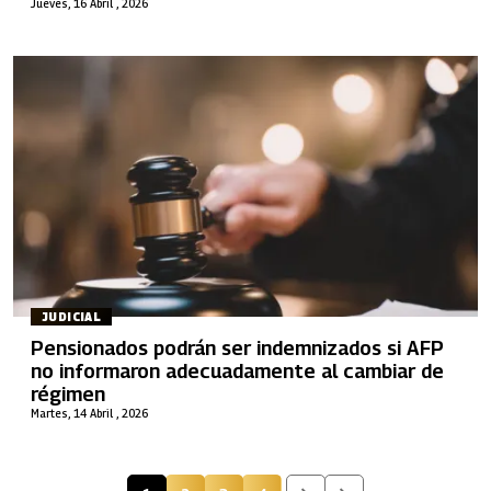
en firme la absolución de Laura Moreno
Jueves, 16 Abril , 2026
JUDICIAL
Pensionados podrán ser indemnizados si AFP
no informaron adecuadamente al cambiar de
régimen
Martes, 14 Abril , 2026