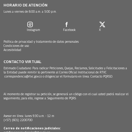
HORARIO DE ATENCIÓN
Lunes a viernes de 8:00 a.m. a 5:00 p.m.
Instagram
Facebook
X
Política de privacidad y tratamiento de datos personales
Condiciones de uso
Accesibilidad
CONTACTO VIRTUAL
Estimado Ciudadano: Para radicar Peticiones, Quejas, Reclamos, Solicitudes y Felicitaciones a
la Entidad puede remitir lo pertinente al Correo Oficial Institucional de RTVC
correspondencia@rtvc.gov.co
o diligenciar el formulario en línea:
Contacto PQRSD.
Al momento de registrar su petición, se generará un código con el cual usted podrá realizar el
seguimiento, para ello, ingrese a:
Seguimiento de PQRS
Asesor en línea: lunes 9:30 a.m. - 12 m
(+57) (601) 2200700
Correo de notificaciones judiciales: