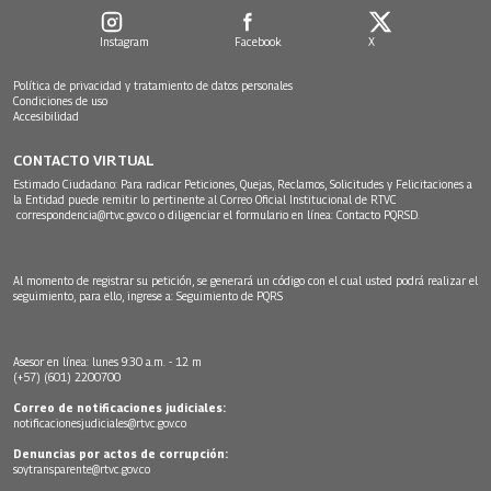
Instagram
Facebook
X
Política de privacidad y tratamiento de datos personales
Condiciones de uso
Accesibilidad
CONTACTO VIRTUAL
Estimado Ciudadano: Para radicar Peticiones, Quejas, Reclamos, Solicitudes y Felicitaciones a
la Entidad puede remitir lo pertinente al Correo Oficial Institucional de RTVC
correspondencia@rtvc.gov.co
o diligenciar el formulario en línea:
Contacto PQRSD.
Al momento de registrar su petición, se generará un código con el cual usted podrá realizar el
seguimiento, para ello, ingrese a:
Seguimiento de PQRS
Asesor en línea: lunes 9:30 a.m. - 12 m
(+57) (601) 2200700
Correo de notificaciones judiciales:
notificacionesjudiciales@rtvc.gov.co
Denuncias por actos de corrupción:
soytransparente@rtvc.gov.co