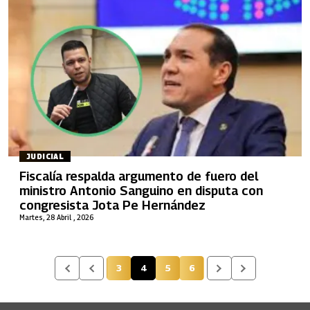
JUDICIAL
Fiscalía respalda argumento de fuero del
ministro Antonio Sanguino en disputa con
congresista Jota Pe Hernández
Martes, 28 Abril , 2026
3
4
5
6
Página
Página actual
Página
Página