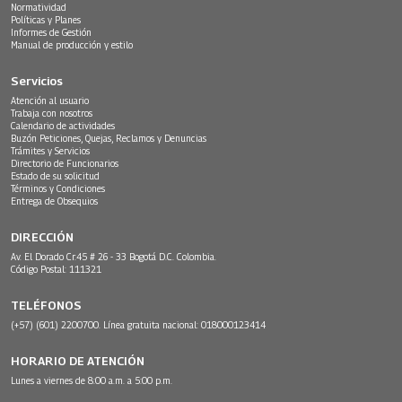
Normatividad
Políticas y Planes
Informes de Gestión
Manual de producción y estilo
Servicios
Atención al usuario
Trabaja con nosotros
Calendario de actividades
Buzón Peticiones, Quejas, Reclamos y Denuncias
Trámites y Servicios
Directorio de Funcionarios
Estado de su solicitud
Términos y Condiciones
Entrega de Obsequios
DIRECCIÓN
Av. El Dorado Cr.45 # 26 - 33 Bogotá D.C. Colombia.
Código Postal: 111321
TELÉFONOS
(+57) (601) 2200700. Línea gratuita nacional: 018000123414
HORARIO DE ATENCIÓN
Lunes a viernes de 8:00 a.m. a 5:00 p.m.