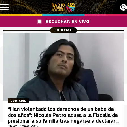
Pasar al contenido principal
ESCUCHAR EN VIVO
JUDICIAL
JUDICIAL
“Han violentado los derechos de un bebé de
dos años”: Nicolás Petro acusa a la Fiscalía de
presionar a su familia tras negarse a declarar
contra el presidente
Jueves, 7 Mayo , 2026