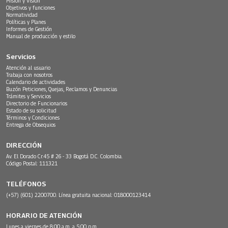
Misión y Visión
Objetivos y funciones
Normatividad
Políticas y Planes
Informes de Gestión
Manual de producción y estilo
Servicios
Atención al usuario
Trabaja con nosotros
Calendario de actividades
Buzón Peticiones, Quejas, Reclamos y Denuncias
Trámites y Servicios
Directorio de Funcionarios
Estado de su solicitud
Términos y Condiciones
Entrega de Obsequios
DIRECCIÓN
Av. El Dorado Cr.45 # 26 - 33 Bogotá D.C. Colombia.
Código Postal: 111321
TELÉFONOS
(+57) (601) 2200700. Línea gratuita nacional: 018000123414
HORARIO DE ATENCIÓN
Lunes a viernes de 8:00 a.m. a 5:00 p.m.