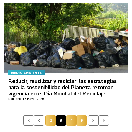
MEDIO AMBIENTE
Reducir, reutilizar y reciclar: las estrategias
para la sostenibilidad del Planeta retoman
vigencia en el Día Mundial del Reciclaje
Domingo, 17 Mayo , 2026
2
3
4
5
Página
Página actual
Página
Página