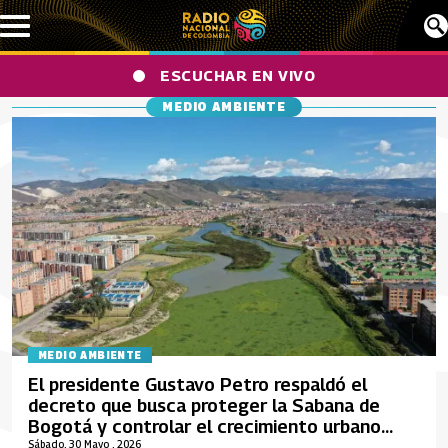
Pasar al contenido principal
ESCUCHAR EN VIVO
MEDIO AMBIENTE
MEDIO AMBIENTE
El presidente Gustavo Petro respaldó el
decreto que busca proteger la Sabana de
Bogotá y controlar el crecimiento urbano
desordenado
Sábado, 30 Mayo , 2026