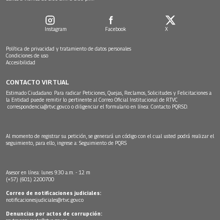
Instagram
Facebook
X
Política de privacidad y tratamiento de datos personales
Condiciones de uso
Accesibilidad
CONTACTO VIRTUAL
Estimado Ciudadano: Para radicar Peticiones, Quejas, Reclamos, Solicitudes y Felicitaciones a
la Entidad puede remitir lo pertinente al Correo Oficial Institucional de RTVC
correspondencia@rtvc.gov.co
o diligenciar el formulario en línea:
Contacto PQRSD.
Al momento de registrar su petición, se generará un código con el cual usted podrá realizar el
seguimiento, para ello, ingrese a:
Seguimiento de PQRS
Asesor en línea: lunes 9:30 a.m. - 12 m
(+57) (601) 2200700
Correo de notificaciones judiciales:
notificacionesjudiciales@rtvc.gov.co
Denuncias por actos de corrupción: