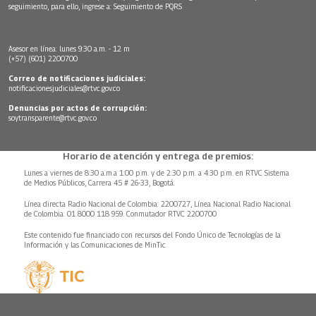
seguimiento, para ello, ingrese a:
Seguimiento de PQRS
Asesor en línea: lunes 9:30 a.m. - 12 m
(+57) (601) 2200700
Correo de notificaciones judiciales:
notificacionesjudiciales@rtvc.gov.co
Denuncias por actos de corrupción:
soytransparente@rtvc.gov.co
Horario de atención y entrega de premios:
Lunes a viernes de 8:30 a.m.a 1:00 p.m. y de 2:30 p.m. a 4:30 p.m. en RTVC Sistema
de Medios Públicos, Carrera 45 # 26-33, Bogotá.
Línea directa Radio Nacional de Colombia: 2200727, Línea Nacional Radio Nacional
de Colombia: 01 8000 118 959. Conmutador RTVC 2200700
Este contenido fue financiado con recursos del Fondo Único de Tecnologías de la
Información y las Comunicaciones de MinTic.