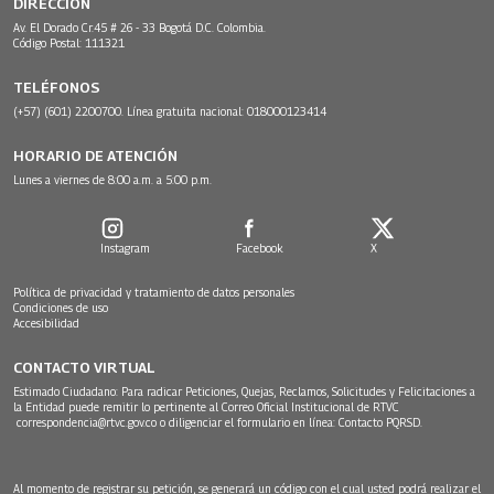
DIRECCIÓN
Av. El Dorado Cr.45 # 26 - 33 Bogotá D.C. Colombia.
Código Postal: 111321
TELÉFONOS
(+57) (601) 2200700. Línea gratuita nacional: 018000123414
HORARIO DE ATENCIÓN
Lunes a viernes de 8:00 a.m. a 5:00 p.m.
Instagram
Facebook
X
Política de privacidad y tratamiento de datos personales
Condiciones de uso
Accesibilidad
CONTACTO VIRTUAL
Estimado Ciudadano: Para radicar Peticiones, Quejas, Reclamos, Solicitudes y Felicitaciones a
la Entidad puede remitir lo pertinente al Correo Oficial Institucional de RTVC
correspondencia@rtvc.gov.co
o diligenciar el formulario en línea:
Contacto PQRSD.
Al momento de registrar su petición, se generará un código con el cual usted podrá realizar el