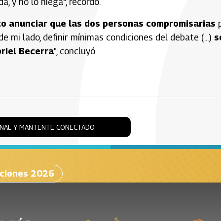
 y no lo niega", recordó.
to anunciar que las dos personas compromisarias
p
de mi lado, definir mínimas condiciones del debate (...)
s
riel Becerra
", concluyó.
ONAL Y MANTENTE CONECTADO
cciones 2026