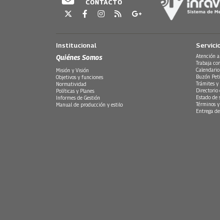
CONTACTO
Institucional
Servici
Quiénes Somos
Atención a
Trabaja co
Calendario
Misión y Visión
Buzón Peti
Objetivos y funciones
Trámites y 
Normatividad
Directorio
Políticas y Planes
Estado de 
Informes de Gestión
Términos y
Manual de producción y estilo
Entrega de