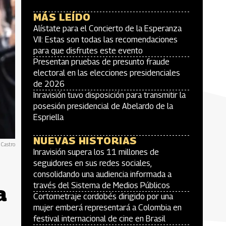
MÁS LEÍDO
Alístate para el Concierto de la Esperanza
VII: Estas son todas las recomendaciones
para que disfrutes este evento
Presentan pruebas de presunto fraude
electoral en las elecciones presidenciales
de 2026
Inravisión tuvo disposición para transmitir la
posesión presidencial de Abelardo de la
Espriella
NUEVAS HISTORIAS
 Castro
Inravisión supera los 11 millones de
seguidores en sus redes sociales,
consolidando una audiencia informada a
través del Sistema de Medios Públicos
a
Cortometraje cordobés dirigido por una
mujer emberá representará a Colombia en
festival internacional de cine en Brasil