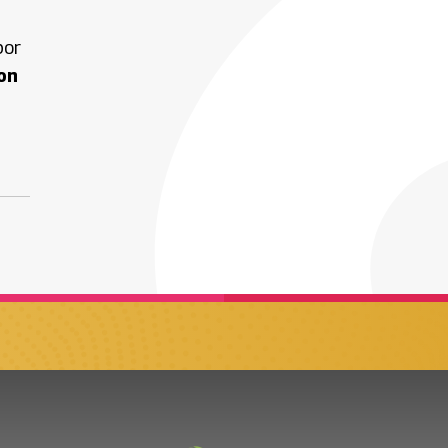
or
on