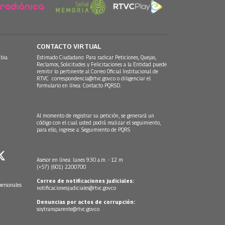
CONTACTO VIRTUAL
bia.
Estimado Ciudadano: Para radicar Peticiones, Quejas,
Reclamos, Solicitudes y Felicitaciones a la Entidad puede
remitir lo pertinente al Correo Oficial Institucional de
RTVC
correspondencia@rtvc.gov.co
o diligenciar el
formulario en línea:
Contacto PQRSD.
Al momento de registrar su petición, se generará un
código con el cual usted podrá realizar el seguimiento,
para ello, ingrese a:
Seguimiento de PQRS
Asesor en línea: lunes 9:30 a.m. - 12 m
(+57) (601) 2200700
Correo de notificaciones judiciales:
personales
notificacionesjudiciales@rtvc.gov.co
Denuncias por actos de corrupción:
soytransparente@rtvc.gov.co