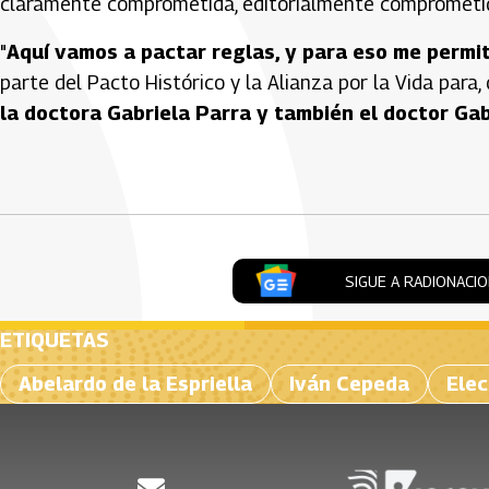
claramente comprometida, editorialmente comprometida,
"
Aquí vamos a pactar reglas, y para eso me permi
parte del Pacto Histórico y la Alianza por la Vida para, 
la doctora Gabriela Parra y también el doctor Gab
Artículos Player
SIGUE A RADIONACI
ETIQUETAS
Abelardo de la Espriella
Iván Cepeda
Ele