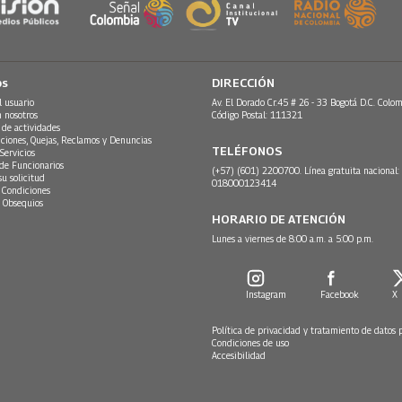
os
DIRECCIÓN
l usuario
Av. El Dorado Cr.45 # 26 - 33 Bogotá D.C. Colom
n nosotros
Código Postal: 111321
 de actividades
ciones, Quejas, Reclamos y Denuncias
TELÉFONOS
Servicios
 de Funcionarios
(+57) (601) 2200700. Línea gratuita nacional:
su solicitud
018000123414
 Condiciones
 Obsequios
HORARIO DE ATENCIÓN
Lunes a viernes de 8:00 a.m. a 5:00 p.m.
Instagram
Facebook
X
Política de privacidad y tratamiento de datos 
Condiciones de uso
Accesibilidad