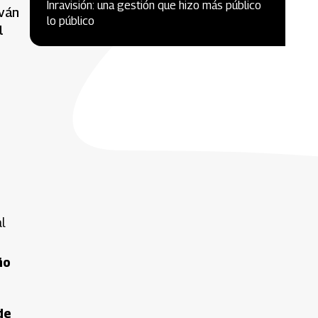
Inravisión: una gestión que hizo más público
Iván
lo público
l
l
ño
de