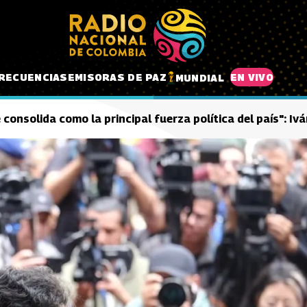
RECUENCIAS
EMISORAS DE PAZ
EN VIVO
MUNDIAL
 consolida como la principal fuerza política del país": I