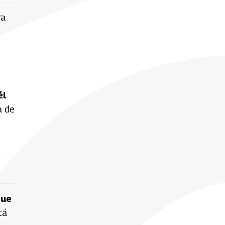
ra
él
a de
que
tá