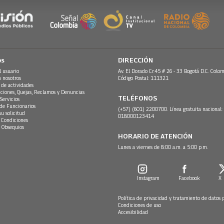
os
DIRECCIÓN
l usuario
Av. El Dorado Cr.45 # 26 - 33 Bogotá D.C. Colom
n nosotros
Código Postal: 111321
 de actividades
ciones, Quejas, Reclamos y Denuncias
TELÉFONOS
Servicios
 de Funcionarios
(+57) (601) 2200700. Línea gratuita nacional:
su solicitud
018000123414
 Condiciones
 Obsequios
HORARIO DE ATENCIÓN
Lunes a viernes de 8:00 a.m. a 5:00 p.m.
Instagram
Facebook
X
Política de privacidad y tratamiento de datos 
Condiciones de uso
Accesibilidad