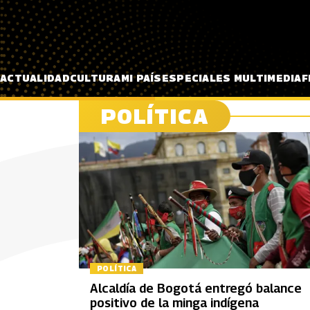
Pasar al contenido principal
ACTUALIDAD
CULTURA
MI PAÍS
ESPECIALES MULTIMEDIA
F
POLÍTICA
POLÍTICA
Alcaldía de Bogotá entregó balance
positivo de la minga indígena