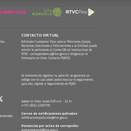
CONTACTO VIRTUAL
bia.
Estimado Ciudadano: Para radicar Peticiones, Quejas,
Reclamos, Solicitudes y Felicitaciones a la Entidad puede
remitir lo pertinente al Correo Oficial Institucional de
RTVC
correspondencia@rtvc.gov.co
o diligenciar el
formulario en línea:
Contacto PQRSD.
Al momento de registrar su petición, se generará un
código con el cual usted podrá realizar el seguimiento,
para ello, ingrese a:
Seguimiento de PQRS
Asesor en línea: lunes 9:30 a.m. - 12 m
(+57) (601) 2200700
Correo de notificaciones judiciales:
personales
notificacionesjudiciales@rtvc.gov.co
Denuncias por actos de corrupción:
soytransparente@rtvc.gov.co