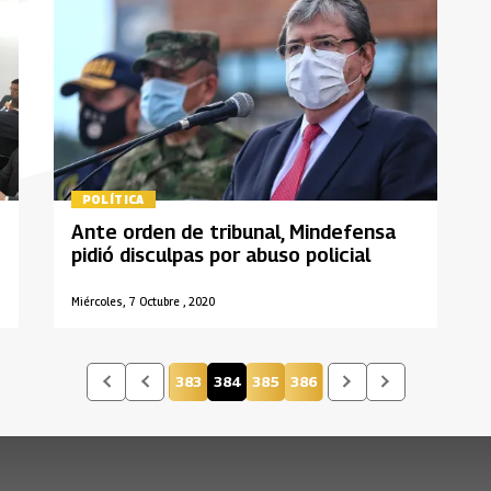
POLÍTICA
Ante orden de tribunal, Mindefensa
pidió disculpas por abuso policial
Miércoles, 7 Octubre , 2020
383
384
385
386
Página
Página actual
Página
Página