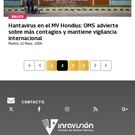
SALUD
Hantavirus en el MV Hondius: OMS advierte
sobre más contagios y mantiene vigilancia
internacional
Martes, 12 Mayo , 2026
1
2
3
4
Página
Página actual
Página
Página
CONTACTO