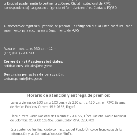
la Entidad puede remitir lo pertinente al Correo Oficial Institucional de RTVC
correspondencia@rtvc.gov.co
o diligenciar el formulario en línea:
Contacto PQRSD.
Al momento de registrar su petición, se generará un código con el cual usted podrá realizar el
seguimiento, para ello, ingrese a:
Seguimiento de PQRS
Asesor en línea: lunes 9:30 a.m. - 12 m
(+57) (601) 2200700
Correo de notificaciones judiciales:
notificacionesjudiciales@rtvc.gov.co
Denuncias por actos de corrupción:
soytransparente@rtvc.gov.co
Horario de atención y entrega de premios:
Lunes a viernes de 8:30 a.m.a 1:00 p.m. y de 2:30 p.m. a 4:30 p.m. en RTVC Sistema
de Medios Públicos, Carrera 45 # 26-33, Bogotá.
Línea directa Radio Nacional de Colombia: 2200727, Línea Nacional Radio Nacional
de Colombia: 01 8000 118 959. Conmutador RTVC 2200700
Este contenido fue financiado con recursos del Fondo Único de Tecnologías de la
Información y las Comunicaciones de MinTic.