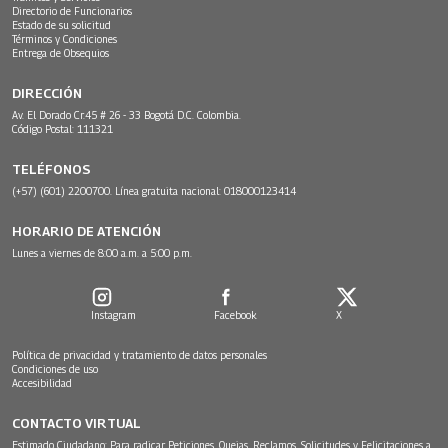
Directorio de Funcionarios
Estado de su solicitud
Términos y Condiciones
Entrega de Obsequios
DIRECCIÓN
Av. El Dorado Cr.45 # 26 - 33 Bogotá D.C. Colombia.
Código Postal: 111321
TELÉFONOS
(+57) (601) 2200700. Línea gratuita nacional: 018000123414
HORARIO DE ATENCIÓN
Lunes a viernes de 8:00 a.m. a 5:00 p.m.
Instagram
Facebook
X
Política de privacidad y tratamiento de datos personales
Condiciones de uso
Accesibilidad
CONTACTO VIRTUAL
Estimado Ciudadano: Para radicar Peticiones, Quejas, Reclamos, Solicitudes y Felicitaciones a