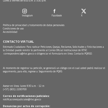
Lunes a viernes de 8:00 a.m. a 5:00 p.m.
Instagram
Facebook
X
Política de privacidad y tratamiento de datos personales
Condiciones de uso
Accesibilidad
CONTACTO VIRTUAL
Estimado Ciudadano: Para radicar Peticiones, Quejas, Reclamos, Solicitudes y Felicitaciones a
la Entidad puede remitir lo pertinente al Correo Oficial Institucional de RTVC
correspondencia@rtvc.gov.co
o diligenciar el formulario en línea:
Contacto PQRSD.
Al momento de registrar su petición, se generará un código con el cual usted podrá realizar el
seguimiento, para ello, ingrese a:
Seguimiento de PQRS
Asesor en línea: lunes 9:30 a.m. - 12 m
(+57) (601) 2200700
Correo de notificaciones judiciales:
notificacionesjudiciales@rtvc.gov.co
Denuncias por actos de corrupción: