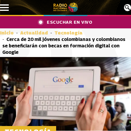
Pasar al contenido principal
ESCUCHAR EN VIVO
Inicio
Actualidad
Tecnología
Cerca de 20 mil jóvenes colombianas y colombianos
se beneficiarán con becas en formación digital con
Google