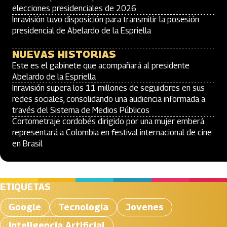
elecciones presidenciales de 2026
Inravisión tuvo disposición para transmitir la posesión
presidencial de Abelardo de la Espriella
NUEVAS HISTORIAS
Este es el gabinete que acompañará al presidente
Abelardo de la Espriella
Inravisión supera los 11 millones de seguidores en sus
redes sociales, consolidando una audiencia informada a
través del Sistema de Medios Públicos
Cortometraje cordobés dirigido por una mujer emberá
representará a Colombia en festival internacional de cine
en Brasil
ETIQUETAS
Google
Tecnologia
Jovenes
Inteligencia Artificial