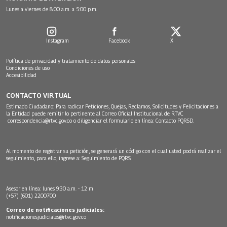
Lunes a viernes de 8:00 a.m. a 5:00 p.m.
Instagram
Facebook
X
Política de privacidad y tratamiento de datos personales
Condiciones de uso
Accesibilidad
CONTACTO VIRTUAL
Estimado Ciudadano: Para radicar Peticiones, Quejas, Reclamos, Solicitudes y Felicitaciones a
la Entidad puede remitir lo pertinente al Correo Oficial Institucional de RTVC
correspondencia@rtvc.gov.co
o diligenciar el formulario en línea:
Contacto PQRSD.
Al momento de registrar su petición, se generará un código con el cual usted podrá realizar el
seguimiento, para ello, ingrese a:
Seguimiento de PQRS
Asesor en línea: lunes 9:30 a.m. - 12 m
(+57) (601) 2200700
Correo de notificaciones judiciales:
notificacionesjudiciales@rtvc.gov.co