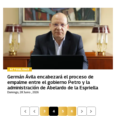
ACTUALIDAD
Germán Ávila encabezará el proceso de
empalme entre el gobierno Petro y la
administración de Abelardo de la Espriella
Domingo, 28 Junio , 2026
3
4
5
6
Página
Página actual
Página
Página