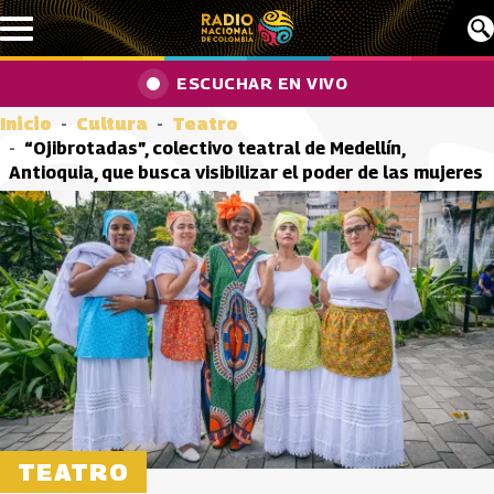
Pasar al contenido principal
ESCUCHAR EN VIVO
Inicio
Cultura
Teatro
“Ojibrotadas”, colectivo teatral de Medellín,
Antioquia, que busca visibilizar el poder de las mujeres
TEATRO