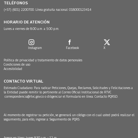
TELÉFONOS
(+57) (601) 2200700. Línea gratuita nacional: 018000123414
HORARIO DE ATENCIÓN
Lunes a viernes de 8:00 a.m. a 5:00 p.m.
Instagram
Facebook
X
Política de privacidad y tratamiento de datos personales
Condiciones de uso
Accesibilidad
CONTACTO VIRTUAL
Estimado Ciudadano: Para radicar Peticiones, Quejas, Reclamos, Solicitudes y Felicitaciones a
la Entidad puede remitir lo pertinente al Correo Oficial Institucional de RTVC
correspondencia@rtvc.gov.co
o diligenciar el formulario en línea:
Contacto PQRSD.
Al momento de registrar su petición, se generará un código con el cual usted podrá realizar el
seguimiento, para ello, ingrese a:
Seguimiento de PQRS
Asesor en línea: lunes 9:30 a.m. - 12 m