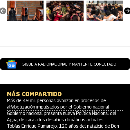
Artículos Player
SIGUE A RADIONACIONAL Y MANTENTE CONECTADO
MÁS COMPARTIDO
Más de 49 mil personas avanzan en procesos de
alfabetización impulsados por el Gobierno nacional
Gobierno nacional presenta nueva Política Nacional del
Agua, de cara a los desafíos climáticos actuales
Tobías Enrique Pumarejo: 120 años del natalicio de Don