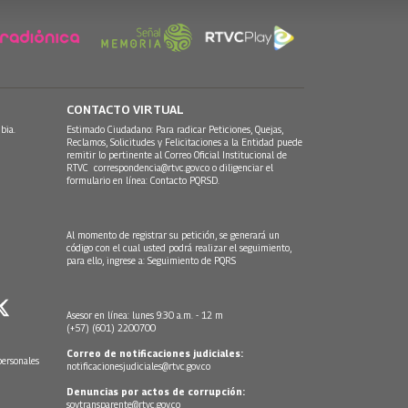
CONTACTO VIRTUAL
bia.
Estimado Ciudadano: Para radicar Peticiones, Quejas,
Reclamos, Solicitudes y Felicitaciones a la Entidad puede
remitir lo pertinente al Correo Oficial Institucional de
RTVC
correspondencia@rtvc.gov.co
o diligenciar el
formulario en línea:
Contacto PQRSD.
Al momento de registrar su petición, se generará un
código con el cual usted podrá realizar el seguimiento,
para ello, ingrese a:
Seguimiento de PQRS
Asesor en línea: lunes 9:30 a.m. - 12 m
(+57) (601) 2200700
Correo de notificaciones judiciales:
personales
notificacionesjudiciales@rtvc.gov.co
Denuncias por actos de corrupción:
soytransparente@rtvc.gov.co