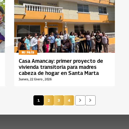
MI PAÍS
Casa Amancay: primer proyecto de
vivienda transitoria para madres
cabeza de hogar en Santa Marta
Jueves, 22 Enero , 2026
1
2
3
4
Página actual
Página
Página
Página