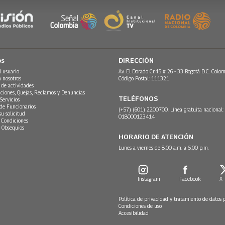
os
DIRECCIÓN
l usuario
Av. El Dorado Cr.45 # 26 - 33 Bogotá D.C. Colom
n nosotros
Código Postal: 111321
 de actividades
ciones, Quejas, Reclamos y Denuncias
TELÉFONOS
Servicios
 de Funcionarios
(+57) (601) 2200700. Línea gratuita nacional:
su solicitud
018000123414
 Condiciones
 Obsequios
HORARIO DE ATENCIÓN
Lunes a viernes de 8:00 a.m. a 5:00 p.m.
Instagram
Facebook
X
Política de privacidad y tratamiento de datos 
Condiciones de uso
Accesibilidad