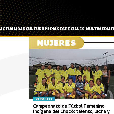
Pasar al contenido principal
ACTUALIDAD
CULTURA
MI PAÍS
ESPECIALES MULTIMEDIA
F
MUJERES
DEPORTES
Campeonato de Fútbol Femenino
Indígena del Chocó: talento, lucha y