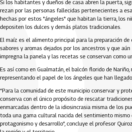
Si los habitantes y dueños de casa abren la puerta, sig
rezan por las personas fallecidas pertenecientes a esa
hechas por estos "ángeles" que habitan la tierra, los 
depositen los dulces y demás platos tradicionales.
El maíz es el alimento principal para la preparación d
sabores y aromas dejados por los ancestros y que aún h
impregna la panela y las recetas se conservan como un 
Es así como en Gualmatán, el balcón florido de Nariño,
representando el papel de los ángeles que han llegado 
“Para la comunidad de este municipio conservar y prote
conserva con el único propósito de rescatar tradicione
enmarcadas dentro de la idiosincrasia misma de los pu
toda una gama cultural nacida del sentimiento mismo d
protagonismo y desarrollo”, concluye el profesor Quiroz
la región y el territorio.