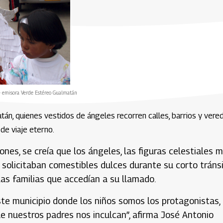
o - emisora Verde Estéreo Gualmatán
atán, quienes vestidos de ángeles recorren calles, barrios y vere
de viaje eterno.
iones, se creía que los ángeles, las figuras celestiales 
e solicitaban comestibles dulces durante su corto tráns
 las familias que accedían a su llamado.
ste municipio donde los niños somos los protagonistas,
ue nuestros padres nos inculcan”, afirma José Antonio