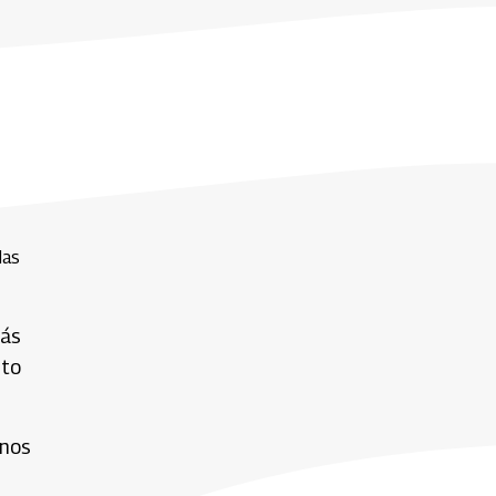
das
más
ito
 nos