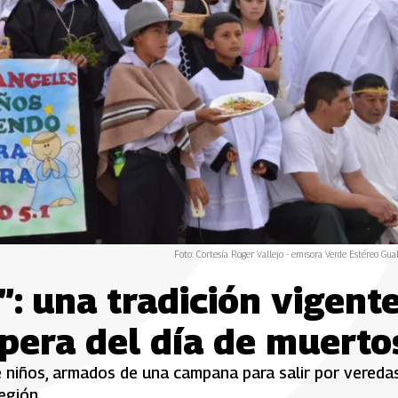
Foto: Cortesía Roger Vallejo - emisora Verde Estéreo Gu
”: una tradición vigent
pera del día de muerto
e niños, armados de una campana para salir por vereda
región.