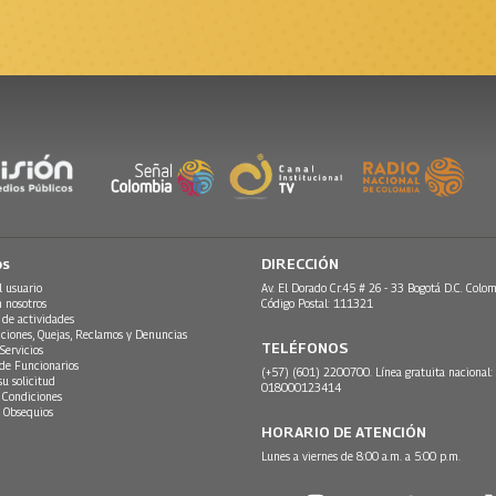
os
DIRECCIÓN
l usuario
Av. El Dorado Cr.45 # 26 - 33 Bogotá D.C. Colom
n nosotros
Código Postal: 111321
 de actividades
ciones, Quejas, Reclamos y Denuncias
TELÉFONOS
Servicios
 de Funcionarios
(+57) (601) 2200700. Línea gratuita nacional:
su solicitud
018000123414
 Condiciones
 Obsequios
HORARIO DE ATENCIÓN
Lunes a viernes de 8:00 a.m. a 5:00 p.m.