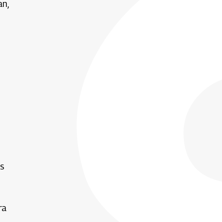
an,
es
ra