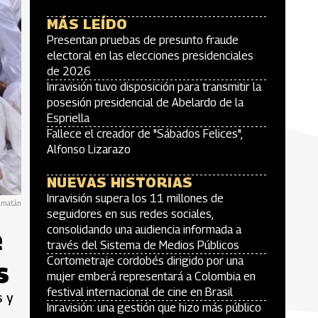
MÁS LEÍDO
Presentan pruebas de presunto fraude
electoral en las elecciones presidenciales
de 2026
Inravisión tuvo disposición para transmitir la
posesión presidencial de Abelardo de la
Espriella
Fallece el creador de "Sábados Felices",
Alfonso Lizarazo
NUEVAS HISTORIAS
Inravisión supera los 11 millones de
almatán
seguidores en sus redes sociales,
e
consolidando una audiencia informada a
través del Sistema de Medios Públicos
Cortometraje cordobés dirigido por una
s
mujer emberá representará a Colombia en
festival internacional de cine en Brasil
s y
Inravisión: una gestión que hizo más público