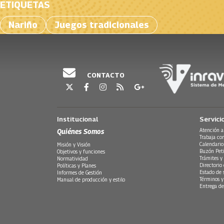
ETIQUETAS
Nariño
Juegos tradicionales
CONTACTO
Institucional
Servici
Quiénes Somos
Atención a
Trabaja co
Calendario
Misión y Visión
Buzón Peti
Objetivos y funciones
Trámites y 
Normatividad
Directorio
Políticas y Planes
Estado de 
Informes de Gestión
Términos y
Manual de producción y estilo
Entrega de