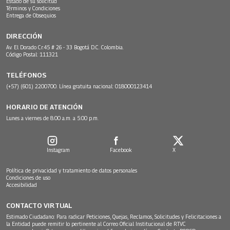
Estado de su solicitud
Términos y Condiciones
Entrega de Obsequios
DIRECCIÓN
Av. El Dorado Cr.45 # 26 - 33 Bogotá D.C. Colombia.
Código Postal: 111321
TELÉFONOS
(+57) (601) 2200700. Línea gratuita nacional: 018000123414
HORARIO DE ATENCIÓN
Lunes a viernes de 8:00 a.m. a 5:00 p.m.
Instagram
Facebook
X
Política de privacidad y tratamiento de datos personales
Condiciones de uso
Accesibilidad
CONTACTO VIRTUAL
Estimado Ciudadano: Para radicar Peticiones, Quejas, Reclamos, Solicitudes y Felicitaciones a
la Entidad puede remitir lo pertinente al Correo Oficial Institucional de RTVC