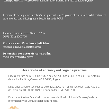
correspondencia@rtvc.gov.co
o diligenciar el formulario en línea:
Contacto PQRSD.
Al momento de registrar su petición, se generará un código con el cual usted podrá realizar el
seguimiento, para ello, ingrese a:
Seguimiento de PQRS
Asesor en línea: lunes 9:30 a.m. - 12 m
(+57) (601) 2200700
Correo de notificaciones judiciales:
notificacionesjudiciales@rtvc.gov.co
Denuncias por actos de corrupción:
soytransparente@rtvc.gov.co
Horario de atención y entrega de premios:
Lunes a viernes de 8:30 a.m.a 1:00 p.m. y de 2:30 p.m. a 4:30 p.m. en RTVC Sistema
de Medios Públicos, Carrera 45 # 26-33, Bogotá.
Línea directa Radio Nacional de Colombia: 2200727, Línea Nacional Radio Nacional
de Colombia: 01 8000 118 959. Conmutador RTVC 2200700
Este contenido fue financiado con recursos del Fondo Único de Tecnologías de la
Información y las Comunicaciones de MinTic.