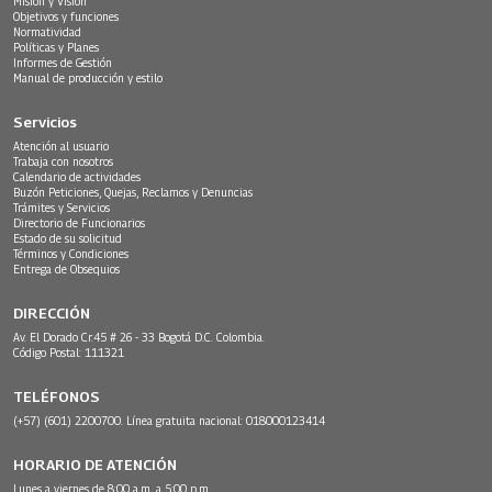
Misión y Visión
Objetivos y funciones
Normatividad
Políticas y Planes
Informes de Gestión
Manual de producción y estilo
Servicios
Atención al usuario
Trabaja con nosotros
Calendario de actividades
Buzón Peticiones, Quejas, Reclamos y Denuncias
Trámites y Servicios
Directorio de Funcionarios
Estado de su solicitud
Términos y Condiciones
Entrega de Obsequios
DIRECCIÓN
Av. El Dorado Cr.45 # 26 - 33 Bogotá D.C. Colombia.
Código Postal: 111321
TELÉFONOS
(+57) (601) 2200700. Línea gratuita nacional: 018000123414
HORARIO DE ATENCIÓN
Lunes a viernes de 8:00 a.m. a 5:00 p.m.