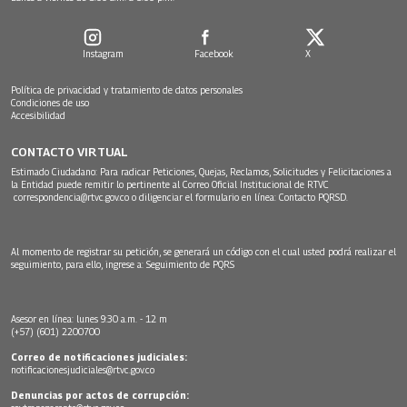
Instagram
Facebook
X
Política de privacidad y tratamiento de datos personales
Condiciones de uso
Accesibilidad
CONTACTO VIRTUAL
Estimado Ciudadano: Para radicar Peticiones, Quejas, Reclamos, Solicitudes y Felicitaciones a
la Entidad puede remitir lo pertinente al Correo Oficial Institucional de RTVC
correspondencia@rtvc.gov.co
o diligenciar el formulario en línea:
Contacto PQRSD.
Al momento de registrar su petición, se generará un código con el cual usted podrá realizar el
seguimiento, para ello, ingrese a:
Seguimiento de PQRS
Asesor en línea: lunes 9:30 a.m. - 12 m
(+57) (601) 2200700
Correo de notificaciones judiciales:
notificacionesjudiciales@rtvc.gov.co
Denuncias por actos de corrupción: