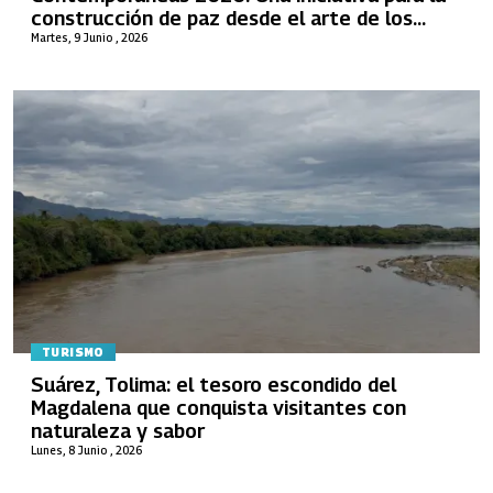
construcción de paz desde el arte de los
jóvenes de la Universidad Nacional en el Cesar
Martes, 9 Junio , 2026
TURISMO
Suárez, Tolima: el tesoro escondido del
Magdalena que conquista visitantes con
naturaleza y sabor
Lunes, 8 Junio , 2026