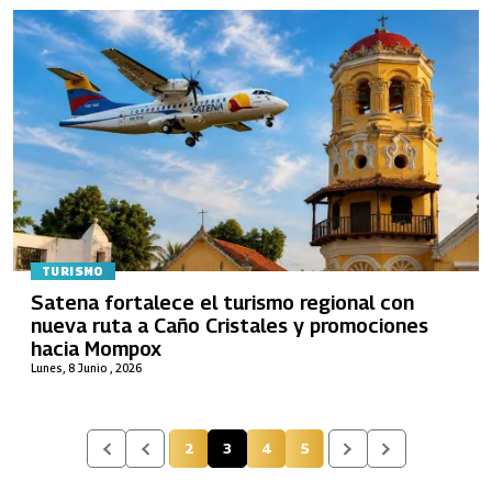
TURISMO
Satena fortalece el turismo regional con
nueva ruta a Caño Cristales y promociones
hacia Mompox
Lunes, 8 Junio , 2026
2
3
4
5
Página
Página actual
Página
Página