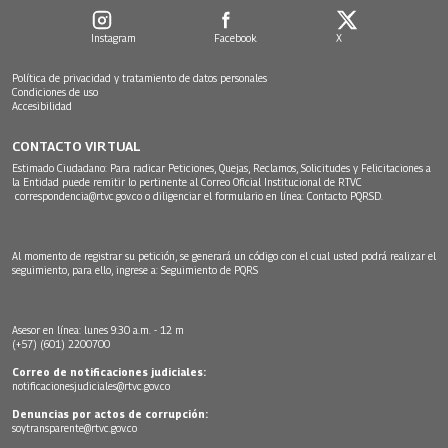
Instagram
Facebook
X
Política de privacidad y tratamiento de datos personales
Condiciones de uso
Accesibilidad
CONTACTO VIRTUAL
Estimado Ciudadano: Para radicar Peticiones, Quejas, Reclamos, Solicitudes y Felicitaciones a
la Entidad puede remitir lo pertinente al Correo Oficial Institucional de RTVC
correspondencia@rtvc.gov.co
o diligenciar el formulario en línea:
Contacto PQRSD.
Al momento de registrar su petición, se generará un código con el cual usted podrá realizar el
seguimiento, para ello, ingrese a:
Seguimiento de PQRS
Asesor en línea: lunes 9:30 a.m. - 12 m
(+57) (601) 2200700
Correo de notificaciones judiciales:
notificacionesjudiciales@rtvc.gov.co
Denuncias por actos de corrupción:
soytransparente@rtvc.gov.co