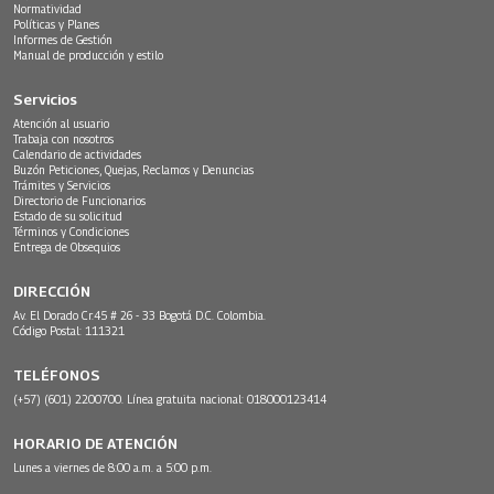
Normatividad
Políticas y Planes
Informes de Gestión
Manual de producción y estilo
Servicios
Atención al usuario
Trabaja con nosotros
Calendario de actividades
Buzón Peticiones, Quejas, Reclamos y Denuncias
Trámites y Servicios
Directorio de Funcionarios
Estado de su solicitud
Términos y Condiciones
Entrega de Obsequios
DIRECCIÓN
Av. El Dorado Cr.45 # 26 - 33 Bogotá D.C. Colombia.
Código Postal: 111321
TELÉFONOS
(+57) (601) 2200700. Línea gratuita nacional: 018000123414
HORARIO DE ATENCIÓN
Lunes a viernes de 8:00 a.m. a 5:00 p.m.