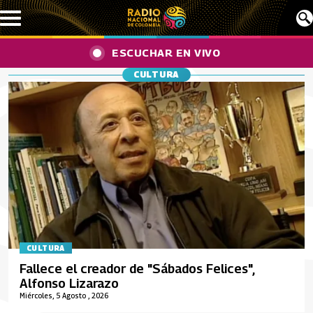
Pasar al contenido principal
ESCUCHAR EN VIVO
CULTURA
CULTURA
Fallece el creador de "Sábados Felices",
Alfonso Lizarazo
Miércoles, 5 Agosto , 2026