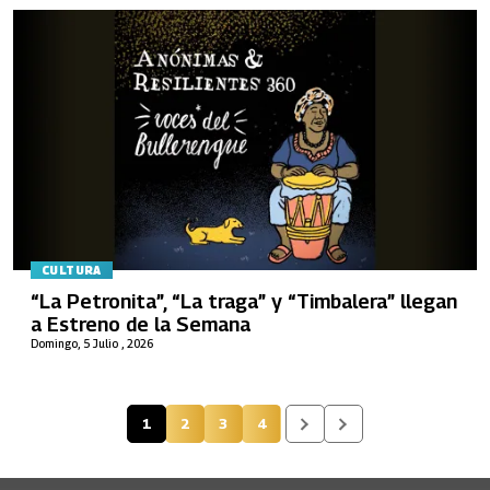
CULTURA
“La Petronita”, “La traga” y “Timbalera” llegan
a Estreno de la Semana
Domingo, 5 Julio , 2026
1
2
3
4
Página actual
Página
Página
Página