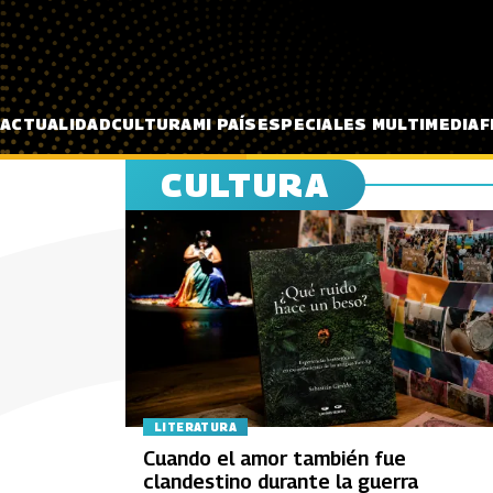
Pasar al contenido principal
ACTUALIDAD
CULTURA
MI PAÍS
ESPECIALES MULTIMEDIA
F
CULTURA
LITERATURA
Cuando el amor también fue
clandestino durante la guerra