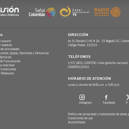
os
DIRECCIÓN
l usuario
Av. El Dorado Cr.45 # 26 - 33 Bogotá D.C. Colom
n nosotros
Código Postal: 111321
 de actividades
ciones, Quejas, Reclamos y Denuncias
TELÉFONOS
Servicios
 de Funcionarios
(+57) (601) 2200700. Línea gratuita nacional:
su solicitud
018000123414
 Condiciones
 Obsequios
HORARIO DE ATENCIÓN
Lunes a viernes de 8:00 a.m. a 5:00 p.m.
Instagram
Facebook
X
Política de privacidad y tratamiento de datos 
Condiciones de uso
Accesibilidad