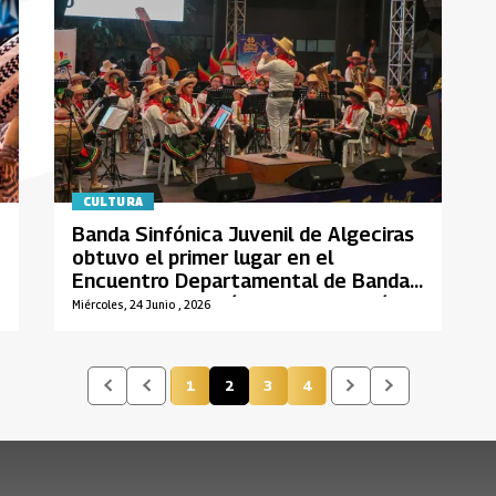
CULTURA
Banda Sinfónica Juvenil de Algeciras
obtuvo el primer lugar en el
Encuentro Departamental de Bandas
Municipales “Milcíades Chato Durán”
Miércoles, 24 Junio , 2026
1
2
3
4
Página
Página actual
Página
Página