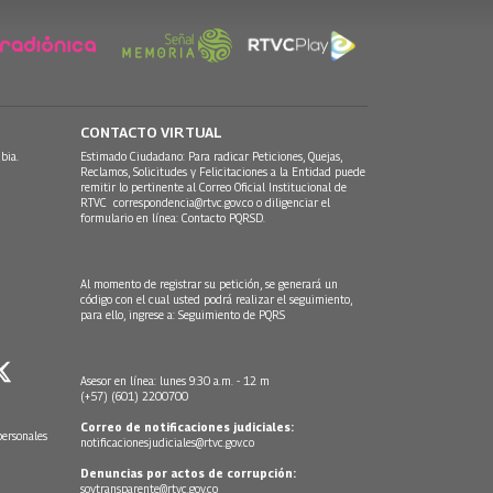
CONTACTO VIRTUAL
bia.
Estimado Ciudadano: Para radicar Peticiones, Quejas,
Reclamos, Solicitudes y Felicitaciones a la Entidad puede
remitir lo pertinente al Correo Oficial Institucional de
RTVC
correspondencia@rtvc.gov.co
o diligenciar el
formulario en línea:
Contacto PQRSD.
Al momento de registrar su petición, se generará un
código con el cual usted podrá realizar el seguimiento,
para ello, ingrese a:
Seguimiento de PQRS
Asesor en línea: lunes 9:30 a.m. - 12 m
(+57) (601) 2200700
Correo de notificaciones judiciales:
personales
notificacionesjudiciales@rtvc.gov.co
Denuncias por actos de corrupción:
soytransparente@rtvc.gov.co