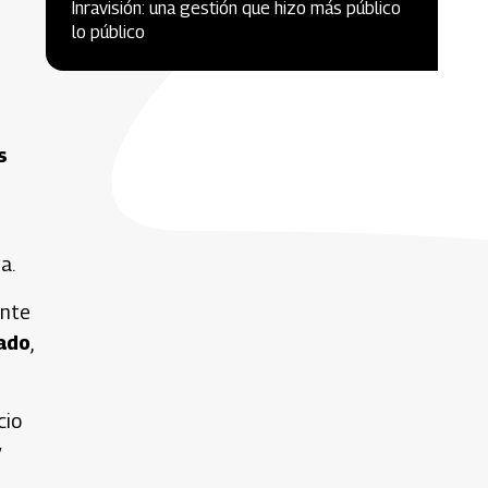
Inravisión: una gestión que hizo más público
lo público
s
a.
ante
nado
,
icio
y