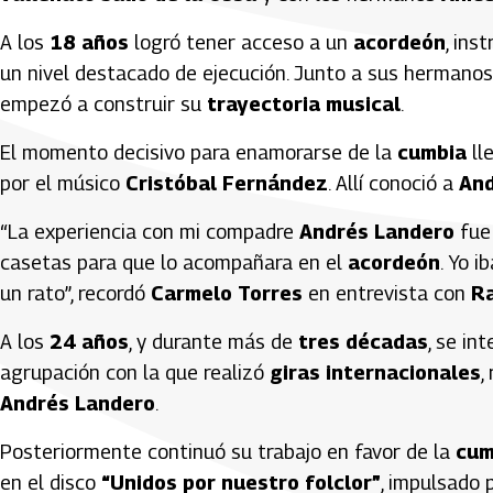
A los
18 años
logró tener acceso a un
acordeón
, ins
un nivel destacado de ejecución. Junto a sus hermano
empezó a construir su
trayectoria musical
.
El momento decisivo para enamorarse de la
cumbia
ll
por el músico
Cristóbal Fernández
. Allí conoció a
And
“La experiencia con mi compadre
Andrés Landero
fue 
casetas para que lo acompañara en el
acordeón
. Yo 
un rato”, recordó
Carmelo Torres
en entrevista con
Ra
A los
24 años
, y durante más de
tres décadas
, se in
agrupación con la que realizó
giras internacionales
,
Andrés Landero
.
Posteriormente continuó su trabajo en favor de la
cum
en el disco
“Unidos por nuestro folclor”
, impulsado 