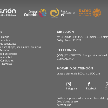
os
DIRECCIÓN
l usuario
Av. El Dorado Cr.45 # 26 - 33 Bogotá D.C. Colom
n nosotros
Código Postal: 111321
 de actividades
ciones, Quejas, Reclamos y Denuncias
TELÉFONOS
Servicios
 de Funcionarios
(+57) (601) 2200700. Línea gratuita nacional:
su solicitud
018000123414
 Condiciones
 Obsequios
HORARIO DE ATENCIÓN
Lunes a viernes de 8:00 a.m. a 5:00 p.m.
Instagram
Facebook
X
Política de privacidad y tratamiento de datos 
Condiciones de uso
Accesibilidad