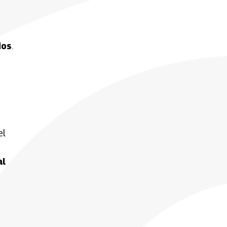
dos
.
el
s
al