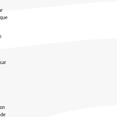
ar
 que
o
sar
ron
 de