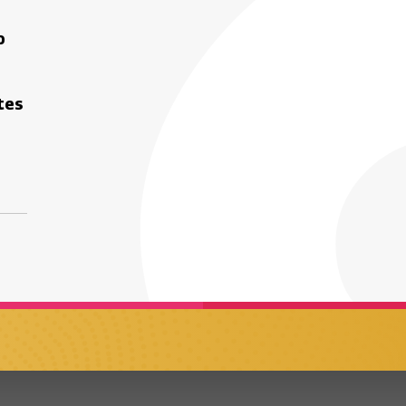
o
tes