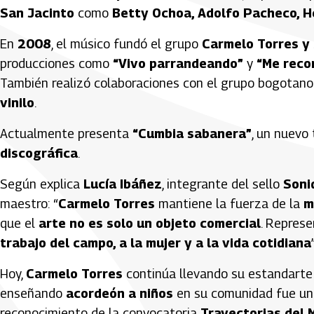
San Jacinto
como
Betty Ochoa, Adolfo Pacheco, He
En
2008
, el músico fundó el grupo
Carmelo Torres y
producciones como
“Vivo parrandeando”
y
“Me reco
También realizó colaboraciones con el grupo bogotan
vinilo
.
Actualmente presenta
“Cumbia sabanera”
, un nuevo
discográfica
.
Según explica
Lucía Ibáñez
, integrante del sello
Soni
maestro: “
Carmelo Torres
mantiene la fuerza de la
m
que el
arte no es solo un objeto comercial
. Repres
trabajo del campo, a la mujer y a la vida cotidiana
”
Hoy,
Carmelo Torres
continúa llevando su estandart
enseñando
acordeón a niños
en su comunidad fue una
reconocimiento de la convocatoria
Trayectorias del M