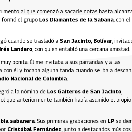
trumento al que comenzó a sacarle notas hasta alcanz
s formó el grupo
Los Diamantes de la Sabana
, con el
egó cuando se trasladó a
San Jacinto, Bolívar
, invitad
rés Landero
, con quien entabló una cercana amistad.
muy bonita. Él me invitaba a sus parrandas y a las
iba con él y tocaba alguna tanda cuando se iba a descan
dio Nacional de Colombia
.
tegró a la nómina de
Los Gaiteros de San Jacinto
,
 rol que anteriormente también había asumido el propio
bia sabanera
. Sus primeras grabaciones en
LP
se die
por
Cristóbal Fernández
, junto a destacados músicos