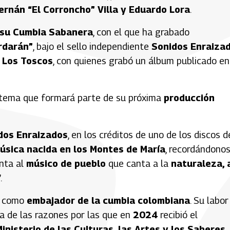
rnán “El Corroncho” Villa y Eduardo Lora
.
 su Cumbia Sabanera
, con el que ha grabado
rdarán”
, bajo el sello independiente
Sonidos Enraiza
o
Los Toscos
, con quienes grabó un álbum publicado en
 tema que formará parte de su próxima
producción
dos Enraizados
, en los créditos de uno de los discos d
úsica nacida en los Montes de María
, recordándono
enta al
músico de pueblo
que canta a la
naturaleza, 
.
e como
embajador de la cumbia colombiana
. Su labor
 de las razones por las que en
2024
recibió el
inisterio de las Culturas, las Artes y los Saberes
.