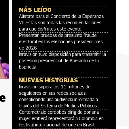
MÁS LEÍDO
Alístate para el Concierto de la Esperanza
VII: Estas son todas las recomendaciones
para que disfrutes este evento
Presentan pruebas de presunto fraude
electoral en las elecciones presidenciales
de 2026
Inravisión tuvo disposición para transmitir la
posesión presidencial de Abelardo de la
Espriella
NUEVAS HISTORIAS
Inravisión supera los 11 millones de
de
seguidores en sus redes sociales,
consolidando una audiencia informada a
través del Sistema de Medios Públicos
Cortometraje cordobés dirigido por una
mujer emberá representará a Colombia en
festival internacional de cine en Brasil