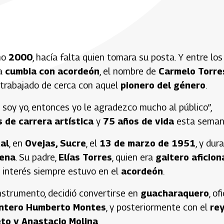
ño
2000
, hacía falta quien tomara su posta. Y entre los
la
cumbia con acordeón
, el nombre de
Carmelo Torre
 trabajado de cerca con aquel
pionero del género
.
soy yo, entonces yo le agradezco mucho al público”,
 de carrera artística
y
75 años de vida
esta seman
al
, en
Ovejas, Sucre
, el
13 de marzo de 1951
, y dur
lena
. Su padre,
Elías Torres
, quien era
gaitero aficio
u interés siempre estuvo en el
acordeón
.
nstrumento, decidió convertirse en
guacharaquero
, of
intero Humberto Montes
, y posteriormente con el
re
to y Anastacio Molina
.