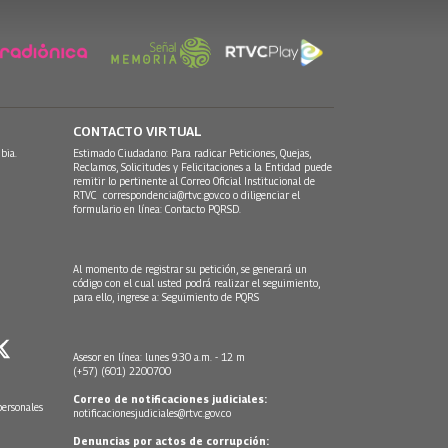
CONTACTO VIRTUAL
bia.
Estimado Ciudadano: Para radicar Peticiones, Quejas,
Reclamos, Solicitudes y Felicitaciones a la Entidad puede
remitir lo pertinente al Correo Oficial Institucional de
RTVC
correspondencia@rtvc.gov.co
o diligenciar el
formulario en línea:
Contacto PQRSD.
Al momento de registrar su petición, se generará un
código con el cual usted podrá realizar el seguimiento,
para ello, ingrese a:
Seguimiento de PQRS
Asesor en línea: lunes 9:30 a.m. - 12 m
(+57) (601) 2200700
Correo de notificaciones judiciales:
personales
notificacionesjudiciales@rtvc.gov.co
Denuncias por actos de corrupción: