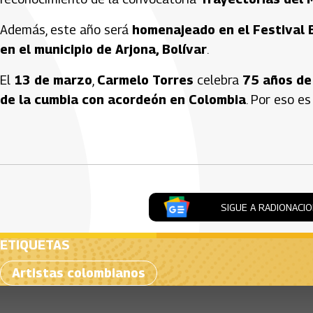
Además, este año será
homenajeado en el Festival 
en el municipio de Arjona, Bolívar
.
El
13 de marzo
,
Carmelo Torres
celebra
75 años de
de la cumbia con acordeón en Colombia
. Por eso e
Artículos Player
SIGUE A RADIONACI
ETIQUETAS
Artistas colombianos