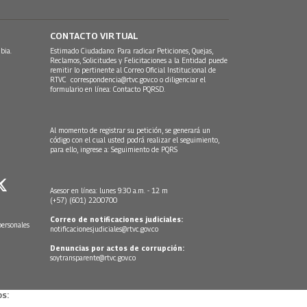
CONTACTO VIRTUAL
bia.
Estimado Ciudadano: Para radicar Peticiones, Quejas,
Reclamos, Solicitudes y Felicitaciones a la Entidad puede
remitir lo pertinente al Correo Oficial Institucional de
RTVC
correspondencia@rtvc.gov.co
o diligenciar el
formulario en línea:
Contacto PQRSD.
Al momento de registrar su petición, se generará un
código con el cual usted podrá realizar el seguimiento,
para ello, ingrese a:
Seguimiento de PQRS
Asesor en línea: lunes 9:30 a.m. - 12 m
(+57) (601) 2200700
Correo de notificaciones judiciales:
personales
notificacionesjudiciales@rtvc.gov.co
Denuncias por actos de corrupción:
soytransparente@rtvc.gov.co
s: