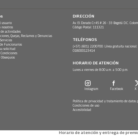
os
DIRECCIÓN
l usuario
Av. El Dorado Cr.45 # 26 - 33 Bogotá D.C. Colom
n nosotros
Código Postal: 111321
 de actividades
ciones, Quejas, Reclamos y Denuncias
TELÉFONOS
Servicios
 de Funcionarios
(+57) (601) 2200700. Línea gratuita nacional:
su solicitud
018000123414
 Condiciones
 Obsequios
HORARIO DE ATENCIÓN
Lunes a viernes de 8:00 a.m. a 5:00 p.m.
Instagram
Facebook
X
Política de privacidad y tratamiento de datos 
Condiciones de uso
Accesibilidad
Horario de atención y entrega de premio