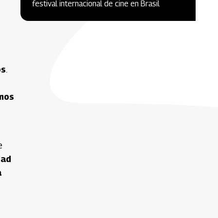
festival internacional de cine en Brasil
os
.
mos
e
dad
a