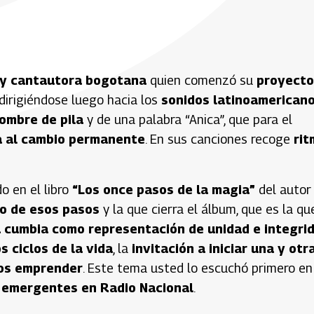
a y cantautora bogotana
quien comenzó su
proyecto
 dirigiéndose luego hacia los
sonidos latinoamerican
ombre de pila
y de una palabra “Anica”, que para el
a al cambio permanente
. En sus canciones recoge
rit
do en el libro
“Los once pasos de la magia”
del autor
o de esos pasos
y la que cierra el álbum, que es la qu
 cumbia como representación de unidad e integri
s ciclos de la vida
, la
invitación a iniciar una y otr
mos emprender
. Este tema usted lo escuchó primero en
 emergentes en Radio Nacional
.