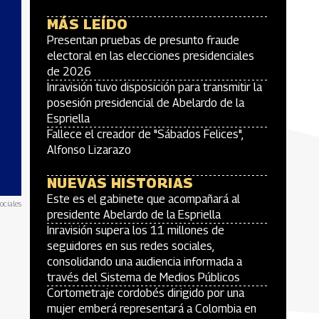
MÁS LEÍDO
Presentan pruebas de presunto fraude
electoral en las elecciones presidenciales
de 2026
Inravisión tuvo disposición para transmitir la
posesión presidencial de Abelardo de la
Espriella
Fallece el creador de "Sábados Felices",
Alfonso Lizarazo
NUEVAS HISTORIAS
Este es el gabinete que acompañará al
ociales
presidente Abelardo de la Espriella
Inravisión supera los 11 millones de
seguidores en sus redes sociales,
consolidando una audiencia informada a
través del Sistema de Medios Públicos
Cortometraje cordobés dirigido por una
mujer emberá representará a Colombia en