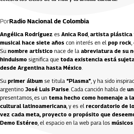
Por
Radio Nacional de Colombia
Angélica Rodríguez
es
Anica Rod
,
artista plástic
musical hace siete años
con interés en el
pop rock
,
Su
nombre artístico
nace de la
abreviatura de su n
hinduismo
significa que
toda existencia está sujet
desde Argentina hasta México
.
Su
primer álbum
se titula
“Plasma”
, y ha sido inspira
argentino
José Luis Parise
. Cada canción habla de
un
presentamos, es un
tema hecho como homenaje a la
cultural latinoamericana
, y es el
recordatorio de lo
vez cada meta, proyecto o propósito que desee
Demo Estéreo
, el espacio en la web para los
músicos