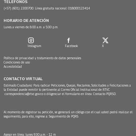
TELÉFONOS
(+57) (601) 2200700. Línea gratuita nacional: 018000123414
HORARIO DE ATENCIÓN
Lunes a viernes de 8:00 a.m. a 5:00 p.m.
Instagram
Facebook
X
Política de privacidad y tratamiento de datos personales
Condiciones de uso
Accesibilidad
CONTACTO VIRTUAL
Estimado Ciudadano: Para radicar Peticiones, Quejas, Reclamos, Solicitudes y Felicitaciones a
la Entidad puede remitir lo pertinente al Correo Oficial Institucional de RTVC
correspondencia@rtvc.gov.co
o diligenciar el formulario en línea:
Contacto PQRSD.
Al momento de registrar su petición, se generará un código con el cual usted podrá realizar el
seguimiento, para ello, ingrese a:
Seguimiento de PQRS
Asesor en línea: lunes 9:30 a.m. - 12 m