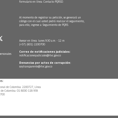
formulario en línea:
Contacto PQRSD.
Al momento de registrar su petición, se generará un
código con el cual usted podrá realizar el seguimiento,
para ello, ingrese a:
Seguimiento de PQRS
Asesor en línea: lunes 9:30 a.m. - 12 m
(+57) (601) 2200700
Correo de notificaciones judiciales:
personales
notificacionesjudiciales@rtvc.gov.co
Denuncias por actos de corrupción:
soytransparente@rtvc.gov.co
s:
ional de Colombia: 2200727, Línea
l de Colombia: 01 8000 118 959.
0700