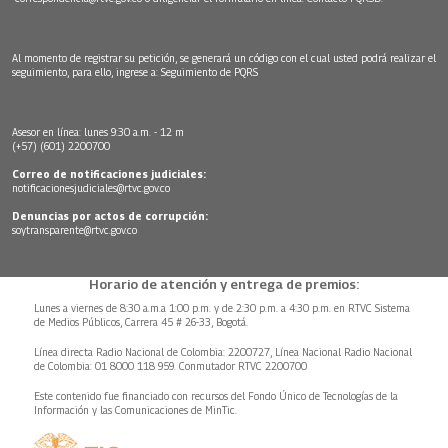
Al momento de registrar su petición, se generará un código con el cual usted podrá realizar el
seguimiento, para ello, ingrese a:
Seguimiento de PQRS
Asesor en línea: lunes 9:30 a.m. - 12 m
(+57) (601) 2200700
Correo de notificaciones judiciales:
notificacionesjudiciales@rtvc.gov.co
Denuncias por actos de corrupción:
soytransparente@rtvc.gov.co
Horario de atención y entrega de premios:
Lunes a viernes de 8:30 a.m.a 1:00 p.m. y de 2:30 p.m. a 4:30 p.m. en RTVC Sistema
de Medios Públicos, Carrera 45 # 26-33, Bogotá.
Línea directa Radio Nacional de Colombia: 2200727, Línea Nacional Radio Nacional
de Colombia: 01 8000 118 959. Conmutador RTVC 2200700
Este contenido fue financiado con recursos del Fondo Único de Tecnologías de la
Información y las Comunicaciones de MinTic.