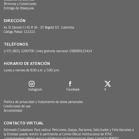
Términos y Condiciones
Entrega de Obsequios
DIRECCIÓN
Av. El Dorado Cr.45 # 26 - 33 Bogotá D.C. Colombia.
Código Postal: 111321
TELÉFONOS
(+57) (601) 2200700. Línea gratuita nacional: 018000123414
HORARIO DE ATENCIÓN
Lunes a viernes de 8:00 a.m. a 5:00 p.m.
Instagram
Facebook
X
Política de privacidad y tratamiento de datos personales
Condiciones de uso
Accesibilidad
CONTACTO VIRTUAL
Estimado Ciudadano: Para radicar Peticiones, Quejas, Reclamos, Solicitudes y Felicitaciones a
la Entidad puede remitir lo pertinente al Correo Oficial Institucional de RTVC
correspondencia@rtvc.gov.co
o diligenciar el formulario en línea:
Contacto PQRSD.