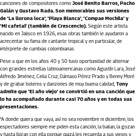
canciones de compositores como
José Benito Barros, Pacho
Galán y Gustavo Rada. Son memorables sus versiones
de ‘La llorona loca’, ‘Playa Blanca’, ‘Compae Mochila’ y
‘Mi cafetal’ (también de Crescencio).
Según este artista
nacido en Jalisco en 1926, esas obras también le ayudaron a
acrecentar su fama de cantante tropical y en particular, de
intérprete de cumbias colombianas.
Pese a que en los años 40 y 50 tuvo oportunidad de alternar
con grandes estrellas latinoamericanas como Agustín Lara, José
Alfredo Jiménez, Celia Cruz, Dámaso Pérez Prado y Benny Moré
y de grabar boleros y danzones de muy buena calidad,
Tony
admite que ‘El año viejo’ se convirtió en una canción que
lo ha acompañado durante casi 70 años y en todas sus
presentaciones.
“A donde quiera que vaya, así no sea noviembre ni diciembre, los
espectadores siempre me piden esta canción, la bailan, la gozan
y hasta lloran con ella porque quizá les recuerda a sus viejos y