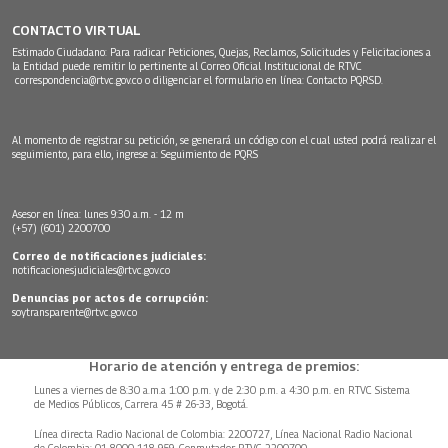
CONTACTO VIRTUAL
Estimado Ciudadano: Para radicar Peticiones, Quejas, Reclamos, Solicitudes y Felicitaciones a
la Entidad puede remitir lo pertinente al Correo Oficial Institucional de RTVC
correspondencia@rtvc.gov.co
o diligenciar el formulario en línea:
Contacto PQRSD.
Al momento de registrar su petición, se generará un código con el cual usted podrá realizar el
seguimiento, para ello, ingrese a:
Seguimiento de PQRS
Asesor en línea: lunes 9:30 a.m. - 12 m
(+57) (601) 2200700
Correo de notificaciones judiciales:
notificacionesjudiciales@rtvc.gov.co
Denuncias por actos de corrupción:
soytransparente@rtvc.gov.co
Horario de atención y entrega de premios:
Lunes a viernes de 8:30 a.m.a 1:00 p.m. y de 2:30 p.m. a 4:30 p.m. en RTVC Sistema
de Medios Públicos, Carrera 45 # 26-33, Bogotá.
Línea directa Radio Nacional de Colombia: 2200727, Línea Nacional Radio Nacional
de Colombia: 01 8000 118 959. Conmutador RTVC 2200700