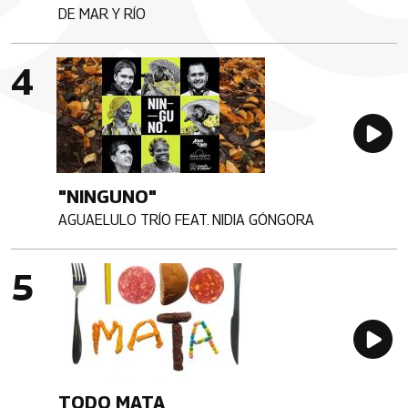
DE MAR Y RÍO
Artista
Imagen portada
Au
"NINGUNO"
AGUAELULO TRÍO FEAT. NIDIA GÓNGORA
Artista
Imagen portada
Au
TODO MATA