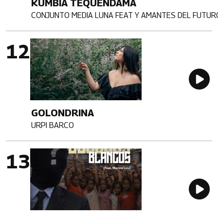
KUMBIA TEQUENDAMA
CONJUNTO MEDIA LUNA FEAT Y AMANTES DEL FUTUR
Artista
Imagen portada
Au
GOLONDRINA
URPI BARCO
Artista
Imagen portada
Au