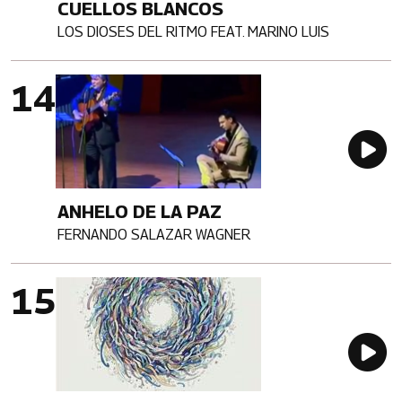
CUELLOS BLANCOS
LOS DIOSES DEL RITMO FEAT. MARINO LUIS
Artista
Imagen portada
Au
ANHELO DE LA PAZ
FERNANDO SALAZAR WAGNER
Artista
Imagen portada
Au