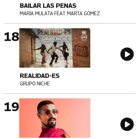
BAILAR LAS PENAS
MARÍA MULATA FEAT. MARTA GÓMEZ
Artista
Imagen portada
Au
REALIDAD-ES
GRUPO NICHE
Artista
Imagen portada
Au