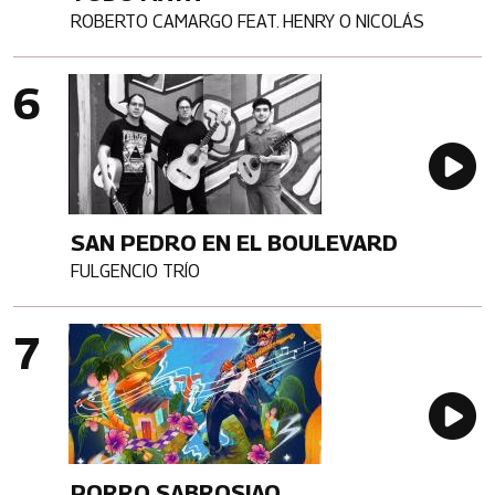
ROBERTO CAMARGO FEAT. HENRY O NICOLÁS
Artista
Imagen portada
Au
SAN PEDRO EN EL BOULEVARD
FULGENCIO TRÍO
Artista
Imagen portada
Au
PORRO SABROSIAO