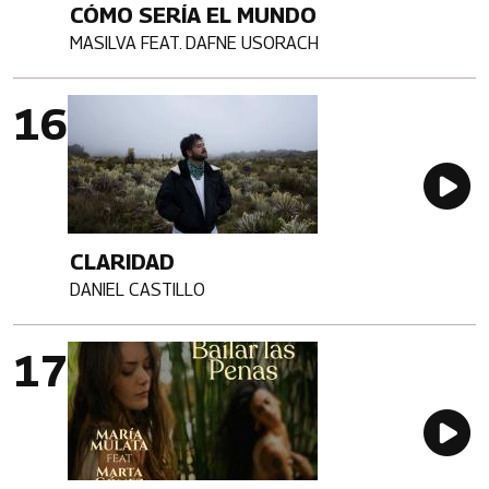
CÓMO SERÍA EL MUNDO
MASILVA FEAT. DAFNE USORACH
Artista
Imagen portada
Au
CLARIDAD
DANIEL CASTILLO
Artista
Imagen portada
Au