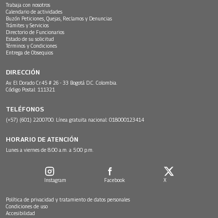
Trabaja con nosotros
Calendario de actividades
Buzón Peticiones, Quejas, Reclamos y Denuncias
Trámites y Servicios
Directorio de Funcionarios
Estado de su solicitud
Términos y Condiciones
Entrega de Obsequios
DIRECCIÓN
Av. El Dorado Cr.45 # 26 - 33 Bogotá D.C. Colombia.
Código Postal: 111321
TELÉFONOS
(+57) (601) 2200700. Línea gratuita nacional: 018000123414
HORARIO DE ATENCIÓN
Lunes a viernes de 8:00 a.m. a 5:00 p.m.
Instagram
Facebook
X
Política de privacidad y tratamiento de datos personales
Condiciones de uso
Accesibilidad