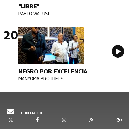
"LIBRE"
PABLO WATUSI
Artista
Imagen portada
Au
NEGRO POR EXCELENCIA
MANYOMA BROTHERS
Artista
CONTACTO