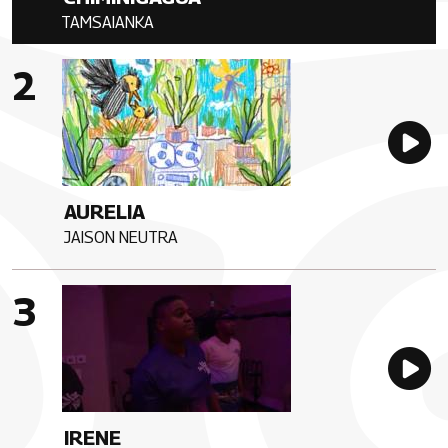
TAMSAIANKA
Artista
Imagen portada
Au
AURELIA
JAISON NEUTRA
Artista
Imagen portada
Au
IRENE