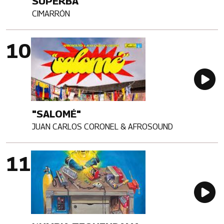
SUPERBA
CIMARRÓN
Artista
Imagen portada
Au
"SALOMÉ"
JUAN CARLOS CORONEL & AFROSOUND
Artista
Imagen portada
Au