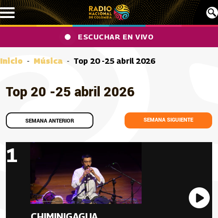
Pasar al contenido principal
ESCUCHAR EN VIVO
Inicio
Música
Top 20 -25 abril 2026
Top 20 -25 abril 2026
SEMANA SIGUIENTE
SEMANA ANTERIOR
Canciones
Imagen portada
Au
CHIMINIGAGUA