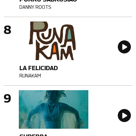
DANNY ROOTS
Artista
Imagen portada
Au
LA FELICIDAD
RUNAKAM
Artista
Imagen portada
Au