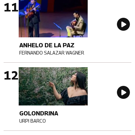
Imagen portada
Au
ANHELO DE LA PAZ
FERNANDO SALAZAR WAGNER
Artista
Imagen portada
Au
GOLONDRINA
URPI BARCO
Artista