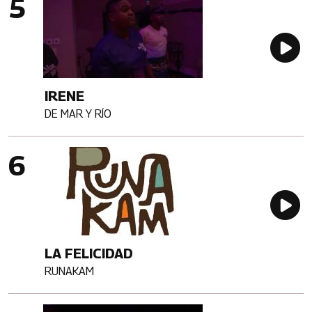
Au
IRENE
DE MAR Y RÍO
Artista
Imagen portada
Au
LA FELICIDAD
RUNAKAM
Artista
Imagen portada