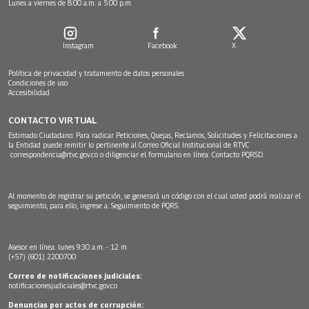
Lunes a viernes de 8:00 a.m. a 5:00 p.m.
Instagram
Facebook
X
Política de privacidad y tratamiento de datos personales
Condiciones de uso
Accesibilidad
CONTACTO VIRTUAL
Estimado Ciudadano: Para radicar Peticiones, Quejas, Reclamos, Solicitudes y Felicitaciones a
la Entidad puede remitir lo pertinente al Correo Oficial Institucional de RTVC
correspondencia@rtvc.gov.co
o diligenciar el formulario en línea:
Contacto PQRSD.
Al momento de registrar su petición, se generará un código con el cual usted podrá realizar el
seguimiento, para ello, ingrese a:
Seguimiento de PQRS
Asesor en línea: lunes 9:30 a.m. - 12 m
(+57) (601) 2200700
Correo de notificaciones judiciales:
notificacionesjudiciales@rtvc.gov.co
Denuncias por actos de corrupción: