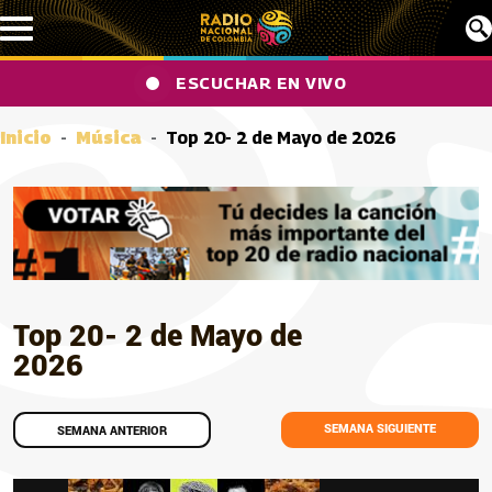
Pasar al contenido principal
ESCUCHAR EN VIVO
Inicio
Música
Top 20- 2 de Mayo de 2026
Top 20- 2 de Mayo de
2026
SEMANA SIGUIENTE
SEMANA ANTERIOR
Canciones
Imagen portada