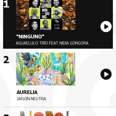
Au
"NINGUNO"
AGUAELULO TRÍO FEAT. NIDIA GÓNGORA
Artista
Imagen portada
Au
AURELIA
JAISON NEUTRA
Artista
Imagen portada