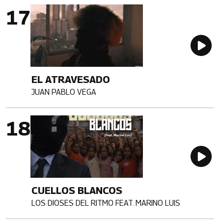
Imagen portada
Au
EL ATRAVESADO
JUAN PABLO VEGA
Artista
Imagen portada
Au
CUELLOS BLANCOS
LOS DIOSES DEL RITMO FEAT. MARINO LUIS
Artista