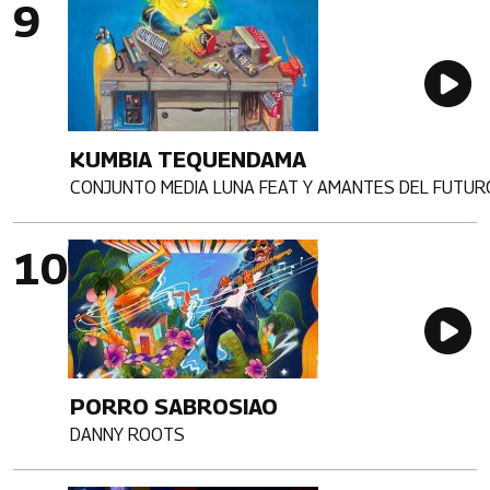
Imagen portada
Au
KUMBIA TEQUENDAMA
CONJUNTO MEDIA LUNA FEAT Y AMANTES DEL FUTUR
Artista
Imagen portada
Au
PORRO SABROSIAO
DANNY ROOTS
Artista