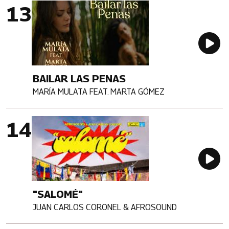
Imagen portada
Au
BAILAR LAS PENAS
MARÍA MULATA FEAT. MARTA GÓMEZ
Artista
Imagen portada
Au
"SALOMÉ"
JUAN CARLOS CORONEL & AFROSOUND
Artista