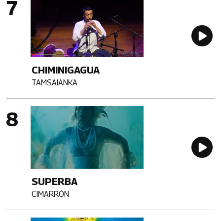
Au
CHIMINIGAGUA
TAMSAIANKA
Artista
Imagen portada
Au
SUPERBA
CIMARRÓN
Artista