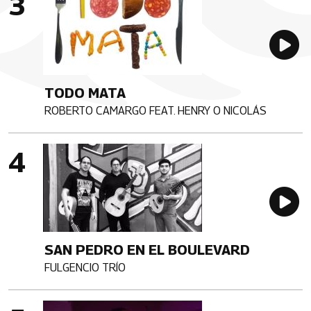
Au
TODO MATA
ROBERTO CAMARGO FEAT. HENRY O NICOLÁS
Artista
Imagen portada
Au
SAN PEDRO EN EL BOULEVARD
FULGENCIO TRÍO
Artista
Imagen portada