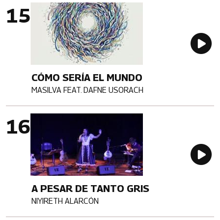
Imagen portada
Au
CÓMO SERÍA EL MUNDO
MASILVA FEAT. DAFNE USORACH
Artista
Imagen portada
Au
A PESAR DE TANTO GRIS
NIYIRETH ALARCÓN
Artista