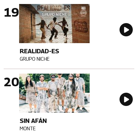
Imagen portada
Au
REALIDAD-ES
GRUPO NICHE
Artista
Imagen portada
Au
SIN AFÁN
MONTE
Artista