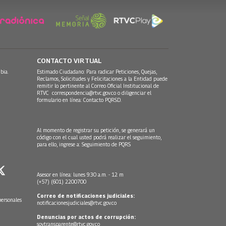
CONTACTO VIRTUAL
bia.
Estimado Ciudadano: Para radicar Peticiones, Quejas,
Reclamos, Solicitudes y Felicitaciones a la Entidad puede
remitir lo pertinente al Correo Oficial Institucional de
RTVC
correspondencia@rtvc.gov.co
o diligenciar el
formulario en línea:
Contacto PQRSD.
Al momento de registrar su petición, se generará un
código con el cual usted podrá realizar el seguimiento,
para ello, ingrese a:
Seguimiento de PQRS
Asesor en línea: lunes 9:30 a.m. - 12 m
(+57) (601) 2200700
Correo de notificaciones judiciales:
personales
notificacionesjudiciales@rtvc.gov.co
Denuncias por actos de corrupción:
soytransparente@rtvc.gov.co