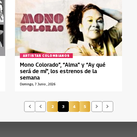
ARTISTAS COLOMBIANOS
Mono Colorado”, “Alma” y “Ay qué
será de mí”, los estrenos de la
semana
Domingo, 7 Junio , 2026
2
3
4
5
Página
Página actual
Página
Página