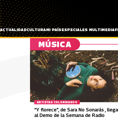
Pasar al contenido principal
ACTUALIDAD
CULTURA
MI PAÍS
ESPECIALES MULTIMEDIA
F
MÚSICA
ARTISTAS COLOMBIANOS
“Y florece”, de Sara No Sonarás , llega
al Demo de la Semana de Radio