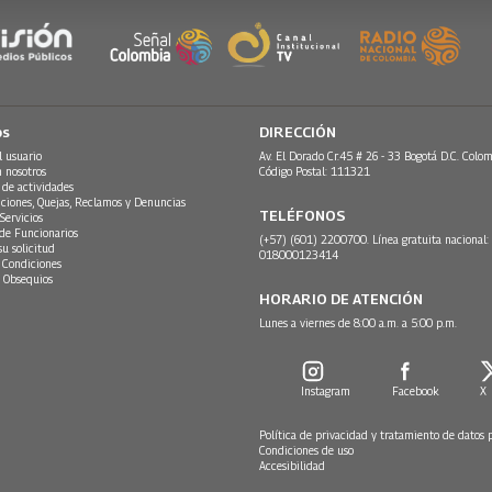
os
DIRECCIÓN
l usuario
Av. El Dorado Cr.45 # 26 - 33 Bogotá D.C. Colom
n nosotros
Código Postal: 111321
 de actividades
ciones, Quejas, Reclamos y Denuncias
TELÉFONOS
Servicios
 de Funcionarios
(+57) (601) 2200700. Línea gratuita nacional:
su solicitud
018000123414
 Condiciones
 Obsequios
HORARIO DE ATENCIÓN
Lunes a viernes de 8:00 a.m. a 5:00 p.m.
Instagram
Facebook
X
Política de privacidad y tratamiento de datos 
Condiciones de uso
Accesibilidad