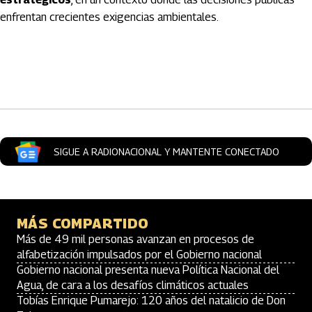
enfrentan crecientes exigencias ambientales.
Artículos Player
SIGUE A RADIONACIONAL Y MANTENTE CONECTADO
MÁS COMPARTIDO
Más de 49 mil personas avanzan en procesos de
alfabetización impulsados por el Gobierno nacional
Gobierno nacional presenta nueva Política Nacional del
Agua, de cara a los desafíos climáticos actuales
Tobías Enrique Pumarejo: 120 años del natalicio de Don