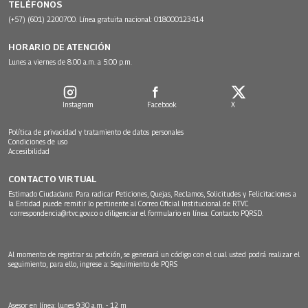
TELÉFONOS
(+57) (601) 2200700. Línea gratuita nacional: 018000123414
HORARIO DE ATENCIÓN
Lunes a viernes de 8:00 a.m. a 5:00 p.m.
Instagram
Facebook
X
Política de privacidad y tratamiento de datos personales
Condiciones de uso
Accesibilidad
CONTACTO VIRTUAL
Estimado Ciudadano: Para radicar Peticiones, Quejas, Reclamos, Solicitudes y Felicitaciones a
la Entidad puede remitir lo pertinente al Correo Oficial Institucional de RTVC
correspondencia@rtvc.gov.co
o diligenciar el formulario en línea:
Contacto PQRSD.
Al momento de registrar su petición, se generará un código con el cual usted podrá realizar el
seguimiento, para ello, ingrese a:
Seguimiento de PQRS
Asesor en línea: lunes 9:30 a.m. - 12 m