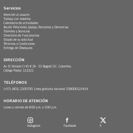
Servicios
Atención al usuario
Trabaja con nosotros
Calendario de actividades
Buzón Peticiones, Quejas, Reclamos y Denuncias
Trámites y Servicios
Directorio de Funcionarios
Estado de su solicitud
Términos y Condiciones
Entrega de Obsequios
DIRECCIÓN
Av. El Dorado Cr.45 # 26 - 33 Bogotá D.C. Colombia.
Código Postal: 111321
TELÉFONOS
(+57) (601) 2200700. Línea gratuita nacional: 018000123414
HORARIO DE ATENCIÓN
Lunes a viernes de 8:00 a.m. a 5:00 p.m.
Instagram
Facebook
X