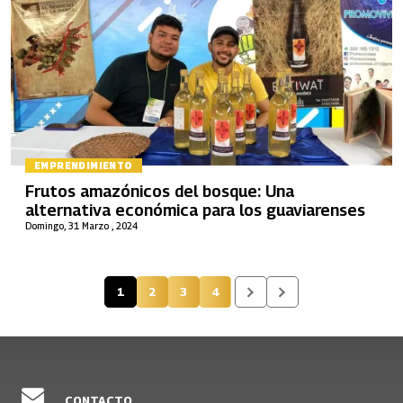
EMPRENDIMIENTO
Frutos amazónicos del bosque: Una
alternativa económica para los guaviarenses
Domingo, 31 Marzo , 2024
1
2
3
4
Página actual
Página
Página
Página
CONTACTO