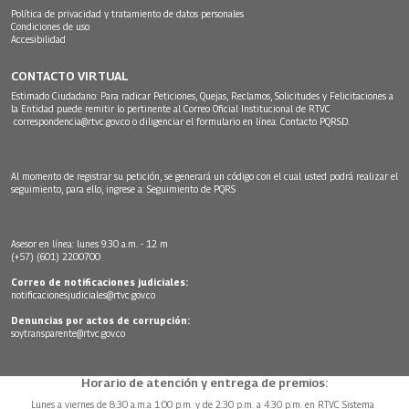
Política de privacidad y tratamiento de datos personales
Condiciones de uso
Accesibilidad
CONTACTO VIRTUAL
Estimado Ciudadano: Para radicar Peticiones, Quejas, Reclamos, Solicitudes y Felicitaciones a
la Entidad puede remitir lo pertinente al Correo Oficial Institucional de RTVC
correspondencia@rtvc.gov.co
o diligenciar el formulario en línea:
Contacto PQRSD.
Al momento de registrar su petición, se generará un código con el cual usted podrá realizar el
seguimiento, para ello, ingrese a:
Seguimiento de PQRS
Asesor en línea: lunes 9:30 a.m. - 12 m
(+57) (601) 2200700
Correo de notificaciones judiciales:
notificacionesjudiciales@rtvc.gov.co
Denuncias por actos de corrupción:
soytransparente@rtvc.gov.co
Horario de atención y entrega de premios:
Lunes a viernes de 8:30 a.m.a 1:00 p.m. y de 2:30 p.m. a 4:30 p.m. en RTVC Sistema