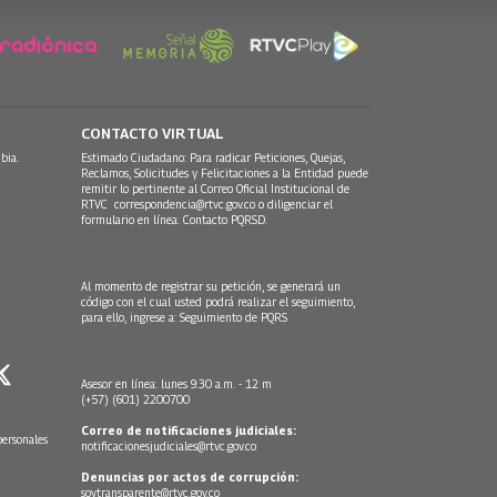
CONTACTO VIRTUAL
bia.
Estimado Ciudadano: Para radicar Peticiones, Quejas,
Reclamos, Solicitudes y Felicitaciones a la Entidad puede
remitir lo pertinente al Correo Oficial Institucional de
RTVC
correspondencia@rtvc.gov.co
o diligenciar el
formulario en línea:
Contacto PQRSD.
Al momento de registrar su petición, se generará un
código con el cual usted podrá realizar el seguimiento,
para ello, ingrese a:
Seguimiento de PQRS
Asesor en línea: lunes 9:30 a.m. - 12 m
(+57) (601) 2200700
Correo de notificaciones judiciales:
personales
notificacionesjudiciales@rtvc.gov.co
Denuncias por actos de corrupción:
soytransparente@rtvc.gov.co