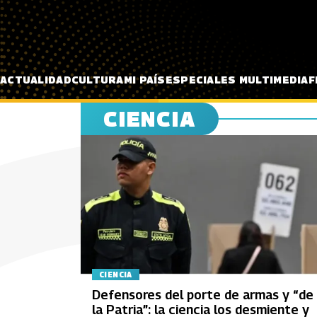
Pasar al contenido principal
ACTUALIDAD
CULTURA
MI PAÍS
ESPECIALES MULTIMEDIA
F
CIENCIA
CIENCIA
Defensores del porte de armas y “de
la Patria”: la ciencia los desmiente y