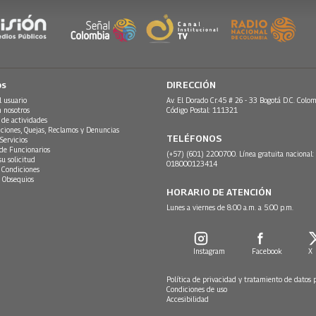
os
DIRECCIÓN
l usuario
Av. El Dorado Cr.45 # 26 - 33 Bogotá D.C. Colom
n nosotros
Código Postal: 111321
 de actividades
ciones, Quejas, Reclamos y Denuncias
TELÉFONOS
Servicios
 de Funcionarios
(+57) (601) 2200700. Línea gratuita nacional:
su solicitud
018000123414
 Condiciones
 Obsequios
HORARIO DE ATENCIÓN
Lunes a viernes de 8:00 a.m. a 5:00 p.m.
Instagram
Facebook
X
Política de privacidad y tratamiento de datos 
Condiciones de uso
Accesibilidad