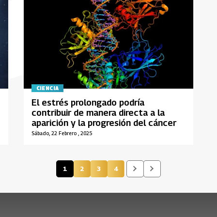
CIENCIA
El estrés prolongado podría
contribuir de manera directa a la
aparición y la progresión del cáncer
Sábado, 22 Febrero , 2025
1
2
3
4
Página actual
Página
Página
Página