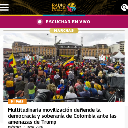
Pasar al contenido principal
ESCUCHAR EN VIVO
MARCHAS
MI PAÍS
Multitudinaria movilización defiende la
democracia y soberanía de Colombia ante las
amenazas de Trump
Miércoles, 7 Enero , 2026