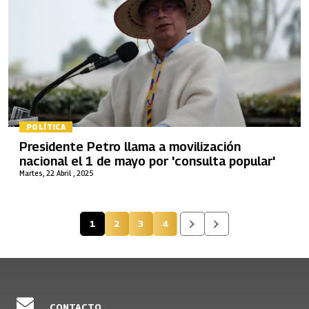
POLÍTICA
Presidente Petro llama a movilización
nacional el 1 de mayo por 'consulta popular'
Martes, 22 Abril , 2025
1
2
3
4
Página actual
Página
Página
Página
CONTACTO