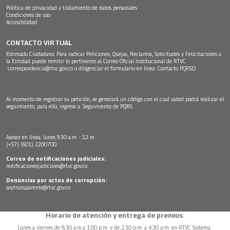
Política de privacidad y tratamiento de datos personales
Condiciones de uso
Accesibilidad
CONTACTO VIRTUAL
Estimado Ciudadano: Para radicar Peticiones, Quejas, Reclamos, Solicitudes y Felicitaciones a
la Entidad puede remitir lo pertinente al Correo Oficial Institucional de RTVC
correspondencia@rtvc.gov.co
o diligenciar el formulario en línea:
Contacto PQRSD.
Al momento de registrar su petición, se generará un código con el cual usted podrá realizar el
seguimiento, para ello, ingrese a:
Seguimiento de PQRS
Asesor en línea: lunes 9:30 a.m. - 12 m
(+57) (601) 2200700
Correo de notificaciones judiciales:
notificacionesjudiciales@rtvc.gov.co
Denuncias por actos de corrupción:
soytransparente@rtvc.gov.co
Horario de atención y entrega de premios:
Lunes a viernes de 8:30 a.m.a 1:00 p.m. y de 2:30 p.m. a 4:30 p.m. en RTVC Sistema