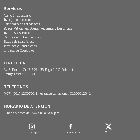
Servicios
Atención al usuario
Trabaja con nosotros
Calendario de actividades
Buzón Peticiones, Quejas, Reclamos y Denuncias
Trámites y Servicios
Directorio de Funcionarios
Estado de su solicitud
Términos y Condiciones
Entrega de Obsequios
DIRECCIÓN
Av. El Dorado Cr.45 # 26 - 33 Bogotá D.C. Colombia.
Código Postal: 111321
TELÉFONOS
(+57) (601) 2200700. Línea gratuita nacional: 018000123414
HORARIO DE ATENCIÓN
Lunes a viernes de 8:00 a.m. a 5:00 p.m.
Instagram
Facebook
X