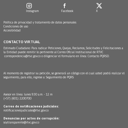
Instagram
Facebook
X
Política de privacidad y tratamiento de datos personales
Condiciones de uso
Accesibilidad
CONTACTO VIRTUAL
Estimado Ciudadano: Para radicar Peticiones, Quejas, Reclamos, Solicitudes y Felicitaciones a
la Entidad puede remitir lo pertinente al Correo Oficial Institucional de RTVC
correspondencia@rtvc.gov.co
o diligenciar el formulario en línea:
Contacto PQRSD.
Al momento de registrar su petición, se generará un código con el cual usted podrá realizar el
seguimiento, para ello, ingrese a:
Seguimiento de PQRS
Asesor en línea: lunes 9:30 a.m. - 12 m
(+57) (601) 2200700
Correo de notificaciones judiciales:
notificacionesjudiciales@rtvc.gov.co
Denuncias por actos de corrupción:
soytransparente@rtvc.gov.co