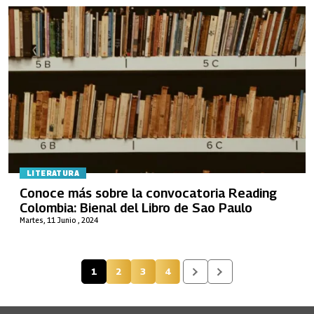
LITERATURA
Conoce más sobre la convocatoria Reading
Colombia: Bienal del Libro de Sao Paulo
Martes, 11 Junio , 2024
1
2
3
4
Página actual
Página
Página
Página