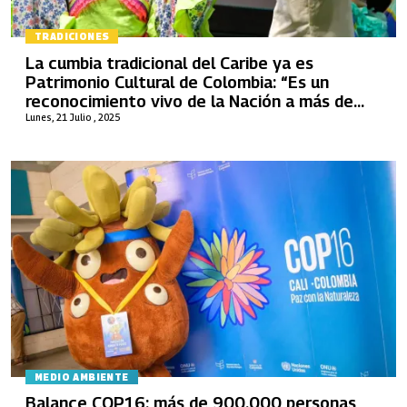
TRADICIONES
La cumbia tradicional del Caribe ya es
Patrimonio Cultural de Colombia: “Es un
reconocimiento vivo de la Nación a más de
400 portadores”
Lunes, 21 Julio , 2025
MEDIO AMBIENTE
Balance COP16: más de 900.000 personas