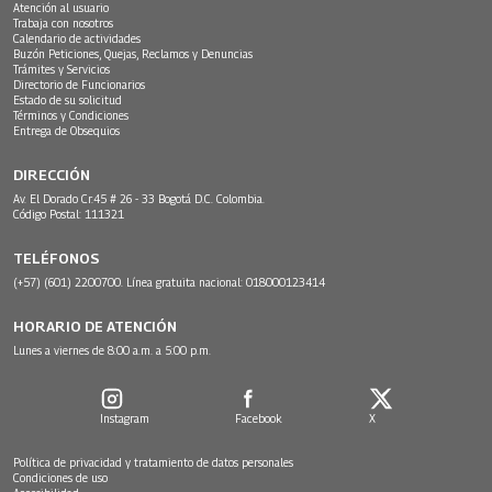
Atención al usuario
Trabaja con nosotros
Calendario de actividades
Buzón Peticiones, Quejas, Reclamos y Denuncias
Trámites y Servicios
Directorio de Funcionarios
Estado de su solicitud
Términos y Condiciones
Entrega de Obsequios
DIRECCIÓN
Av. El Dorado Cr.45 # 26 - 33 Bogotá D.C. Colombia.
Código Postal: 111321
TELÉFONOS
(+57) (601) 2200700. Línea gratuita nacional: 018000123414
HORARIO DE ATENCIÓN
Lunes a viernes de 8:00 a.m. a 5:00 p.m.
Instagram
Facebook
X
Política de privacidad y tratamiento de datos personales
Condiciones de uso