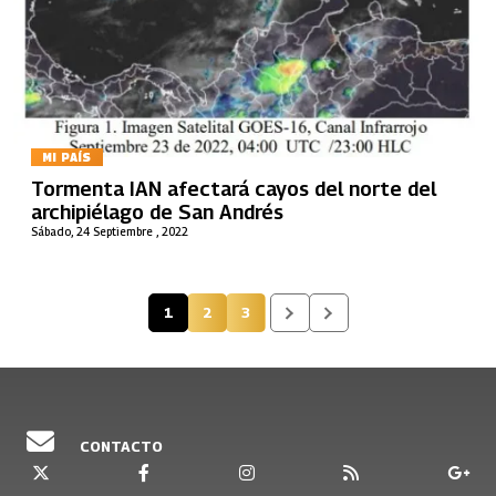
MI PAÍS
Tormenta IAN afectará cayos del norte del
archipiélago de San Andrés
Sábado, 24 Septiembre , 2022
1
2
3
Página actual
Página
Página
CONTACTO