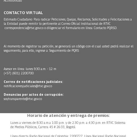
Accesibilidad
CONTACTO VIRTUAL
Estimado Ciudadano: Para radicar Peticiones, Quejas, Reclamos, Solicitudes y Felicitaciones a
la Entidad puede remitir lo pertinente al Correo Oficial Institucional de RTVC
correspondencia@rtvc.gov.co
o diligenciar el formulario en línea:
Contacto PQRSD.
Al momento de registrar su petición, se generará un código con el cual usted podrá realizar el
seguimiento, para ello, ingrese a:
Seguimiento de PQRS
Asesor en línea: lunes 9:30 a.m. - 12 m
(+57) (601) 2200700
Correo de notificaciones judiciales:
notificacionesjudiciales@rtvc.gov.co
Denuncias por actos de corrupción:
soytransparente@rtvc.gov.co
Horario de atención y entrega de premios:
Lunes a viernes de 8:30 a.m.a 1:00 p.m. y de 2:30 p.m. a 4:30 p.m. en RTVC Sistema
de Medios Públicos, Carrera 45 # 26-33, Bogotá.
Línea directa Radio Nacional de Colombia: 2200727, Línea Nacional Radio Nacional